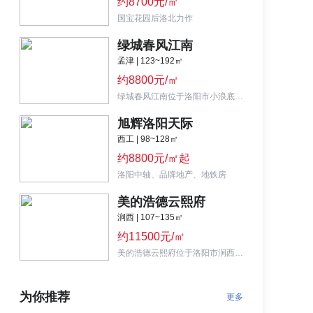
约8700元/㎡
国宝花园后洛北力作
绿城春风江南
孟津 | 123~192㎡
约8800元/㎡
绿城春风江南位于洛阳市小浪底大道瀍源大道交叉口瀍源公园东侧,匠造纯粹中式叠院
旭辉洛阳天际
西工 | 98~128㎡
约8800元/㎡起
洛阳中轴、品牌地产、地铁房
美的浩德云熙府
涧西 | 107~135㎡
约11500元/㎡
美的浩德云熙府位于洛阳市涧西区青岛路与孙石路交汇处,品牌地产、教育地产
为你推荐
更多