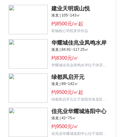
建业天明观山悦
洛龙 | 105~143㎡
约8500元/㎡起
双轴核心学院美学作品
华耀城佳兆业凤鸣水岸
洛龙 | 84.91~117.25㎡
约8300元/㎡
华耀城佳兆业凤鸣水岸位于伊滨区诸葛大街与中信路交会处西南角,大城之境 凤鸣水岸
绿都凤启开元
洛龙 | 89~142㎡
约9500元/㎡起
绿都凤启开元位于洛阳市洛龙区开元大道与丝路大道交汇向西500米处,开元大道上绿都雅系高端改善作品
佳兆业华耀城洛阳中心
洛龙 | 42~75㎡
约9500元/㎡
佳兆业华耀城洛阳中心位于洛阳市洛龙区龙门大道与开元大道交汇处西南角,让洛阳重构世界想象