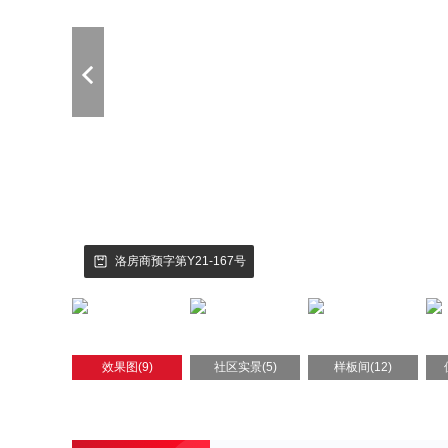
洛房商预字第Y21-167号
效果图(9)
社区实景(5)
样板间(12)