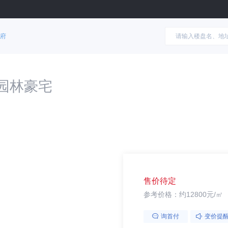
府
园林豪宅
售价待定
参考价格：约12800元/㎡
询首付
变价提