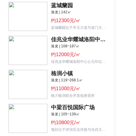
蓝城蘭园
洛龙 | 142㎡
约12300元/㎡
蓝城蘭园位于开元大道与龙门大道交会处东800米,蓝城匠筑洛龙中轴美好园境
佳兆业华耀城洛阳中心公元印
洛龙 | 108~187㎡
约12000元/㎡
佳兆业华耀城洛阳中心公元印位于洛龙区定鼎门街与翠云路交叉口,现房销售交通便利周边配套齐全
格润小镇
洛龙 | 119~268.1㎡
约11000元/㎡
格力银润联合开发低密居所
中梁百悦国际广场
洛龙 | 105~139㎡
约10800元/㎡
项目位于伊滨区吉庆路与光武大道交汇处西北角，主力户型为107㎡三室和169㎡四室。