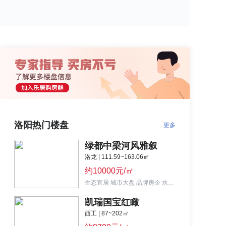
洛阳热门楼盘
更多
绿都中梁河风雅叙
洛龙 | 111.59~163.06㎡
约10000元/㎡
生态宜居 城市大盘 品牌房企 水景住宅
凯瑞国宝红瞰
西工 | 87~202㎡