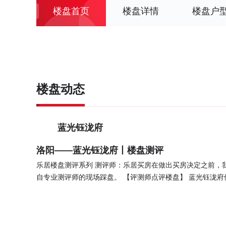
楼盘首页
楼盘详情
楼盘户
楼盘动态
蓝光钰泷府
洛阳——蓝光钰泷府丨楼盘测评
乐居楼盘测评系列 测评师：乐居买房在做出买房决定之前，
自专业测评师的现场踩盘。 【评测师点评楼盘】 蓝光钰泷府位于洛龙区长夏门街与钱江路交汇处,新中式芙蓉系园林豪宅 【项目
亮点】 1、项目价格为12800元/㎡，在板块内无优势2、项目户型面积128㎡，涵盖3,4居室3、项目周边1km范围内有12个公交站
【价格分析】 该楼盘均价高于洛龙新房均价，具体哪些方面价值较高，请咨询置业顾问。 【楼盘规划】 楼盘规划—舒适度楼盘
规划占地面积105747㎡；建筑面积506696㎡；有12栋
行人从园区大门归家，车辆则从大门的入口直接进入地下停