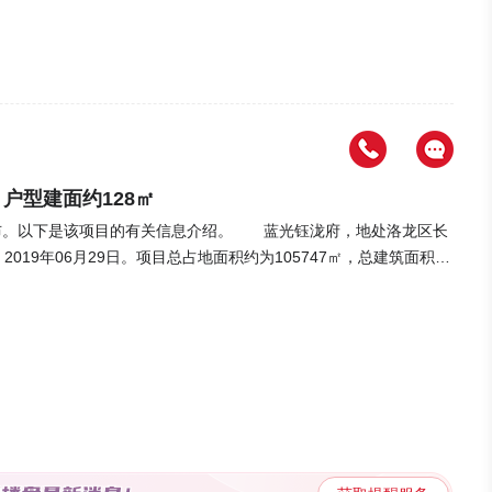
楼：居住密度、采光、通风方面会受到影响。高层：高层符合年轻人
该户型建面128㎡，居室为3室2厅2卫，朝向为南北。客厅阳台、
，有入户玄关布局合理，动静分离，浪费面积小。三开间朝南采光效
验，较好的采光、通风、较短的归家活动动线，动静分区，都将提升居
室2厅2卫，朝向为南北。格局方正，有飘窗，有入户玄关布局合理，
户型建面约128㎡
型，采光通风效果良好。 【交通出行】 轨道交通：
。以下是该项目的有关信息介绍。 蓝光钰泷府，地处洛龙区长
线距离）内有12个公交站，最近的是开元大道长夏门街口(公交站),
019年06月29日。项目总占地面积约为105747㎡，总建筑面积50
：交通是一个城市的动脉，买房自住的情况下，交通配套确定了居民
2949套，最终以毛坯、公共部分精装交付。楼盘配备车位3412
，极大提升生活满意度和幸福感。 【周边配套】 教育
区间128㎡，目前规划主力户型为四居室。户型描述详情可至楼盘详
都悦府幼儿园，距离楼盘303米。医疗配套：楼盘5km（直线距离）
物中心、钱江商贸城，大张量贩，丹尼斯超市 ，附近配备医疗新区
，距离楼盘1152米。商业配套：楼盘5km（直线距离）内有1个购
：便利的生活配套，让衣食住行、柴米油盐的生活锦上添花。为了更
,价格约12800元/㎡，适合
楼盘详情；同时下方为您推荐了最新的主题楼盘内容哦。