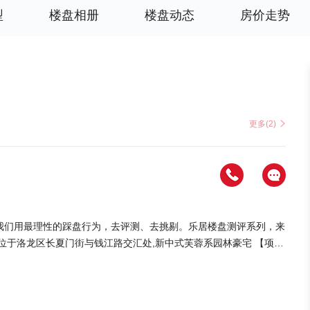
型
楼盘相册
楼盘动态
房价走势
更多(2)
我们用最理性的踩盘行为，去评测、去挑剔。乐居楼盘测评系列，来
；总共2949户；建筑类型包括塔楼、高层。楼盘规划—安全性人车分流，
车场，互不干扰，降低空间和噪音压力。楼盘规划—物业情况楼盘物