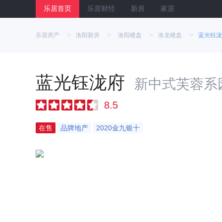
乐居首页
乐居财经
新房
家居
>
>
>
>
乐居房产
洛阳新房
洛阳楼盘
洛龙楼盘
蓝光钰泷
蓝光钰泷府
新中式芙蓉系
8.5
在售
品牌地产
2020金九银十