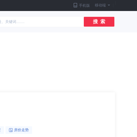
|
移动端
|
手机版
搜 索
醒
房价走势