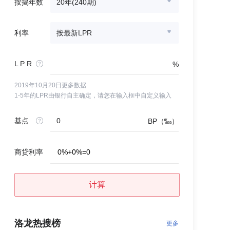
按揭年数
20年(240期)
利率
按最新LPR
L P R
%
2019年10月20日更多数据
1-5年的LPR由银行自主确定，请您在输入框中自定义输入
基点
BP（‱）
商贷利率
0
%
+
0
%
=
0
计算
洛龙热搜榜
更多