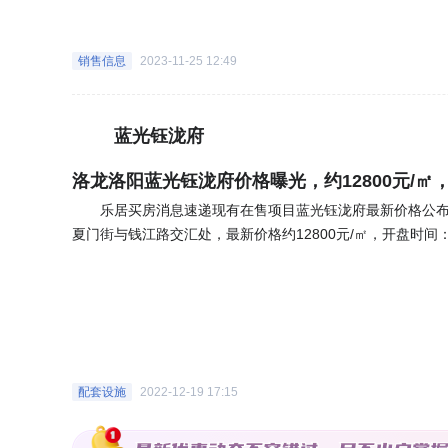
业为嘉宝物业;物业费住宅：1.8元/平米/月;市政供暖; 【楼盘基础信息】 1、本盘的容积率不算很低，总容积率大约在3，密度上
可能有点高。2、园区绿化覆盖较多，居住舒适度高。3、塔
销售信息
2023-11-25 12:49
置业需求，置业门槛相对较低。 【户型分析】 C户型-三居室-建面128㎡户型直接影响居住体验，较好的采光、通风、较短的归
家活动动线，动静分区，都将提升居家生活体验。如下图C户型
卧室阳台无缝衔接，独立卫浴和衣帽间。格局方正，有飘窗
蓝光钰泷府
果好。C2户型-四居室-建面约128㎡户型直接影响居住体
家生活体验。如下图C2户型该户型建面约128㎡，居室为4
洛龙洛阳蓝光钰泷府价格曝光，约12800元/㎡，
动静分离，浪费面积小。宽景阳台美景尽收.三开间朝南，南北通透，全明户
乐居买房消息速递现有在售项目蓝光钰泷府最新价格公布
楼盘2km（直线距离）内暂时无地铁站。公共交通：1km（直
夏门街与钱江路交汇处，最新价格约12800元/㎡，开盘时间：2
与楼盘直线距离为329米；自驾：请参考地图信息交通点评
6696㎡。建筑类型多为塔楼、高层，物业类别为住宅。总户数
的生活圈。多样化、便捷的交通将缩短购物、通勤、旅行、上下学的时间
个，车位配比1:1.3， 据悉，蓝光钰泷府待售及在售户型
配套：楼盘5km（直线距离）内有14个幼儿园，最近的是绿
情页查看。 周边配有关林商贸城、宝龙城市广场、泉舜购
内有1个三甲医院，为河南科技大学第五附属医院-门诊综合楼
人民医院、新区妇幼保健院、河科大一附院新区医院 ，环境宜人，临近伊河生态廊道 ，整体出行及配套设施均十分便利。
物中心，为万达广场(建设中)，距离楼盘568米。配套点评
更多资讯请持续关注乐居买房。
加清晰，将日常的生活配套进一步细分为教育、医疗、购物、休闲便利等维度。 该楼盘户型含128㎡
意向定居洛龙的刚改、改善购房人群 以上就是正文的全部内容啦，乐居测评师团队将持续更新【楼盘测评系列】，敬请关注。想
配套设施
2022-12-19 17:15
要了解更多楼盘细节，可以点击文章开头处楼盘卡片，浏览