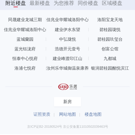
附近楼盘
最新楼盘
为您推荐
同价楼盘
区域楼盘
同晟建业龙城三期
佳兆业华耀城洛阳中心
洛阳宝龙天地
公元印
佳兆业华耀城洛阳中心
建业伊水东望
碧桂园珑悦
蓝城蘭园
中弘珑悦
碧桂园玖玺台
蓝光钰泷府
浩德开元壹号
创富公馆
恒泰中心悦府
建业峰渡印江山
九都城
洛浦七悦府
汝州乐华城御温泉康养
银润碧桂园酩悦滨江
小镇
新房
证照资质
网站地图
楼盘地图
京ICP证B2-20180524号 京公安备案11010502039463号