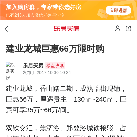
加入购房群，专家带你选好房
立即进群
已有243人加入微信群参与讨论
建业龙城巨惠66万限时购
乐居买房
楼盘快讯
发布于 2017.10.30 10:24
建业龙城，香山路二期，成熟临街现铺，
巨惠66万，厚遇贵主。130㎡~240㎡，巨
惠可享35万~66万/间。
双铁交汇，焦济洛、郑登洛城铁接驳，占