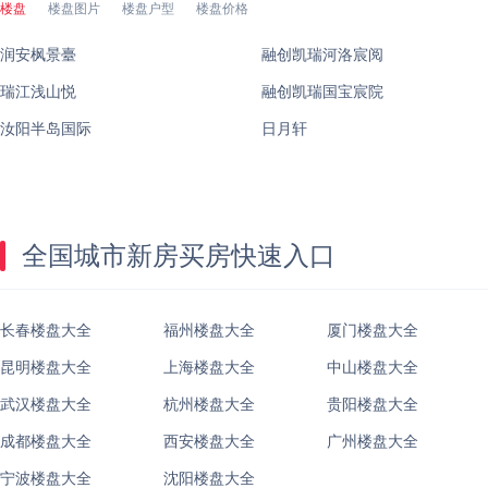
楼盘
楼盘图片
楼盘户型
楼盘价格
润安枫景臺
融创凯瑞河洛宸阅
瑞江浅山悦
融创凯瑞国宝宸院
汝阳半岛国际
日月轩
全国城市新房买房快速入口
长春楼盘大全
福州楼盘大全
厦门楼盘大全
昆明楼盘大全
上海楼盘大全
中山楼盘大全
武汉楼盘大全
杭州楼盘大全
贵阳楼盘大全
成都楼盘大全
西安楼盘大全
广州楼盘大全
宁波楼盘大全
沈阳楼盘大全