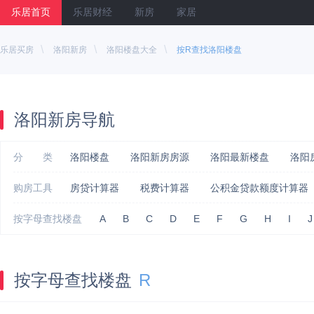
乐居首页
乐居财经
新房
家居
\
\
\
乐居买房
洛阳新房
洛阳楼盘大全
按R查找洛阳楼盘
洛阳新房导航
分 类
洛阳楼盘
洛阳新房房源
洛阳最新楼盘
洛阳
购房工具
房贷计算器
税费计算器
公积金贷款额度计算器
按字母查找楼盘
A
B
C
D
E
F
G
H
I
J
按字母查找楼盘
R