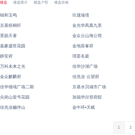
楼盘
楼盘图片
楼盘户型
楼盘价格
锦和玉鸣
玖珑瑧境
京基梧桐轩
金光华凤凰九里
景勋天著
金众云山海公馆
嘉豪盛世花园
金地宸峯府
静安府
璟荟名庭
万科未来之光
佳华沙湖广场
金众麒麟府
佳兆业·云望府
佳华领域广场二期
京基水贝城市广场
尖岗山壹号花园
加福华尔登府邸
佳兆业樾伴山
金中环•天赋
1
2