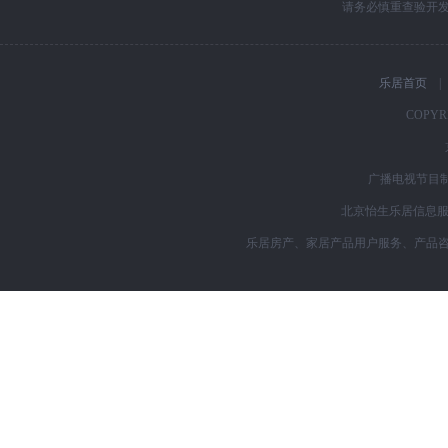
请务必慎重查验开
乐居首页
|
COPYRI
广播电视节目制
北京怡生乐居信息服务
乐居房产、家居产品用户服务、产品咨询购买