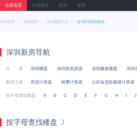
乐居首页
乐居财经
新房
家居
\
\
\
乐居买房
深圳新房
深圳楼盘大全
按J查找深圳楼盘
深圳新房导航
分 类
深圳楼盘
深圳新房房源
深圳最新楼盘
深圳
购房工具
房贷计算器
税费计算器
公积金贷款额度计算器
按字母查找楼盘
A
B
C
D
E
F
G
H
I
J
按字母查找楼盘
J