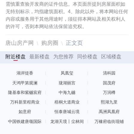
需慎重查验开发商的证件信息。本页面所提到房屋面积如
无特别标示，均指建筑面积。4、除此以外，将本网站任何
内容或服务用于其他用途时，须征得本网站及相关权利人
的许可，否则本网站依法保留追究权。
唐山房产网
购房圈
正文页
附近楼盘
最新楼盘
为您推荐
同价楼盘
区域楼盘
湖岸缇香
凤凰玺
清科园
天鸿甲第观澜
珑湖丽宫
国茂府
隆基泰和紫樾宸府
中海九樾
万润樽
万科新里程商业
梧桐大道商业
熙湖九里
如意府
恒泰唐城云境
禹洲凤凰府
中国铁建唐颂国际
龙湖天境丨尘林间
万橡府临街现铺