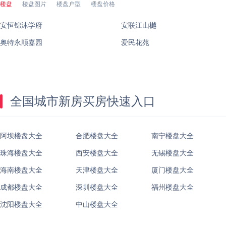
楼盘
楼盘图片
楼盘户型
楼盘价格
安恒锦沐学府
安联江山樾
奥特永顺嘉园
爱民花苑
全国城市新房买房快速入口
阿坝楼盘大全
合肥楼盘大全
南宁楼盘大全
珠海楼盘大全
西安楼盘大全
无锡楼盘大全
海南楼盘大全
天津楼盘大全
厦门楼盘大全
成都楼盘大全
深圳楼盘大全
福州楼盘大全
沈阳楼盘大全
中山楼盘大全