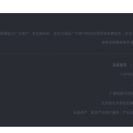
郑重提示广大用户：本页面内容，旨在为满足广大用户的信息需求而免费提供，并非
请务必慎重查验开
乐居首页
|
COPYRI
广播电视节目制
北京怡生乐居信息服务
乐居房产、家居产品用户服务、产品咨询购买