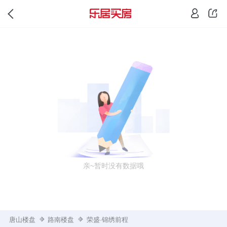
亲~暂时没有数据哦
唐山楼盘
路南楼盘
荣盛·锦绣前程