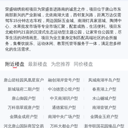
荣盛锦绣前程项目为荣盛首进路南的诚意之作，项目位于唐山市东
南部新兴的产业新城，北依南湖大道，西邻复兴路，距离万达仅需
驾车15分钟左右车程，周边国际五金城、南湖灯具家居城、陶博中
心、水果批发市场等专业市场汇聚，配套成熟，生活便利。项目东
北毗邻约21亩的沉浸式生态运动型主题公园，让家常住公园里，尽
享生活的诗情画意。项目为业主量身定制匹配高端社区的会所服
务，集餐饮娱乐、运动休闲、教育托管等服务于一体，满足您多样
化的生活需求。
附近楼盘
最新楼盘
为您推荐
同价楼盘
唐山碧桂园凤凰星宸户
融创湖岸壹号户型
凤城南湖半岛户型
型
新城瑞府二期户型
中冶德贤公馆户型
春熹湖上户型
唐山御园户型
中天南湖玥户型
水山樾城户型
万科翡翠观唐户型
通德紫垣户型
南湖壹號户型
金隅金成府户型
南湖中央广场户型
金隅金玉府户型
河北唐山国际商贸交易
万科大都会户型
新华联国花园臻品户型