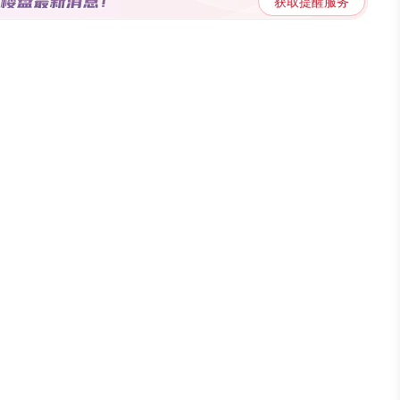
获取提醒服务
城市的动脉，买房自住的情况下，交通配套确定了居民的生活圈。多
幸福感。 【周边配套】 教育配套：楼盘5k
园，距离楼盘1467米。医疗配套：楼盘5km（直线距离）内有1个
套：楼盘5km（直线距离）内有3个大型超市，最近的是上好佳生活
衣食住行、柴米油盐的生活锦上添花。为了更加清晰，将日常的生活配
了最新的主题楼盘内容哦。