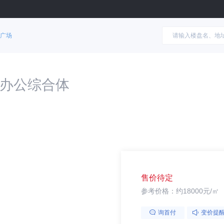
广场
办公综合体
售价待定
参考价格：约18000元/㎡
询首付
变价提