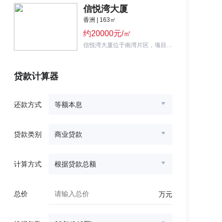
信悦湾大厦
香洲 | 163㎡
约20000元/㎡
信悦湾大厦位于南湾片区，项目首推6-106㎡商铺，均价约3-5万元/㎡。
贷款计算器
还款方式
等额本息
贷款类别
商业贷款
计算方式
根据贷款总额
总价
万元