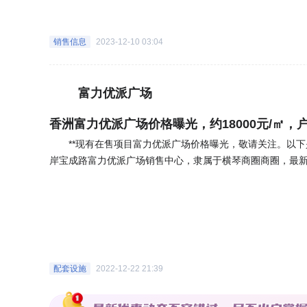
问。楼盘规划—物业情况楼盘物业为富力物业服务集团有限公司;物业费住宅：4元/平米
不算很低，总容积率大约在4，密度上可能有点高。2、园区
销售信息
2023-12-10 03:04
求，置业门槛相对较低。超高层：视野、采光、通风较好，不过超高
145办公产品户型-一居室-建面约145㎡户型直接影响居
居家生活体验。如下图145办公产品户型该户型建面约145
富力优派广场
采光充足，南北对流。空间私密，清风阳光，大尺度阳台飘窗
面约10㎡户型直接影响居住体验，较好的采光、通风、较短
香洲富力优派广场价格曝光，约18000元/㎡，户
户型该户型建面约10㎡，居室为1室0厅0卫，朝向为北。
**现有在售项目富力优派广场价格曝光，敬请关注。以下
大，是停车库、停车场的首选，经济性、实用性、性价比等多重
岸宝成路富力优派广场销售中心，隶属于横琴商圈商圈，最新价格
好的采光、通风、较短的归家活动动线，动静分区，都将提升
积约为52000㎡，总建筑面积280000㎡。建筑类型多为
0卫，朝向为东南。车库安全系数高，保障业主的物业安全，
装交房。该小区共有车位数2031个，车位配比为0:0，202
性能卓越，提高空间利用率达数倍。BC区户型-一居室-建面
主力户型为一居室。户型描述详情可至楼盘详情页查看。 
动线，动静分区，都将提升居家生活体验。如下图BC区户型该
琴市场，湾仔市场，享受一站式全方位生活配套。，医疗资
置，地库视觉效果好，有序、整洁。车库内不但无任何机械
琴医院优质医疗资源近在咫尺。，环境宜人，临近项目紧邻
商业区户型-一居室-建面约10㎡户型直接影响居住体验，
享天然生态。，整体出行及配套设施均十分便利。 更多楼
活体验。如下图商业区户型该户型建面约10㎡，居室为1室
配套设施
2022-12-22 21:39
小，摩擦力大，没有强光照射，易于保护车辆。有效利用空间，提高空间利用率达数倍
（直线距离）内暂时无地铁站。公共交通：1km（直线距离）