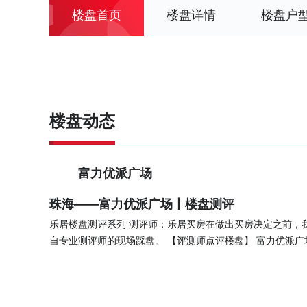
楼盘首页
楼盘详情
楼盘户
楼盘动态
富力优派广场
珠海——富力优派广场丨楼盘测评
乐居楼盘测评系列 测评师：乐居买房在做出买房决定之前，
自专业测评师的现场踩盘。 【评测师点评楼盘】 富力优派广场位于中国珠海 横琴北岸宝成路富力优派广场销售中心,打造花园式
办公综合体 【项目亮点】 1、项目价格为18000元/㎡，在板块内有优势2、项目户型面积10~145㎡，涵盖1居室3、项目周边1km
范围内有5个公交站 【价格分析】 该楼盘均价低于香洲新房均价，该均价在板块内是否仍具备优势，请咨询置业顾问。 【楼盘
规划】 楼盘规划—舒适度楼盘规划占地面积52000㎡；建筑面积280000㎡；有5栋；总共2284户；建筑类型包括高层、超高
层。楼盘规划—安全性如果小区只有一个出入口且未设置人