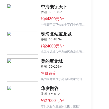
中海寰宇天下
香洲 | 86~130㎡
约44300元/㎡
中海寰宇天下位处十字门中央商务区，主推86-218㎡单位，首付140万起。
珠海北站宝龙城
香洲 | 66~83.3㎡
约24000元/㎡
北站宝龙城位于高新区唐家北围片区，主推67-83㎡优质户型，精装均价约2.4万/㎡。
美的宝龙城
香洲 | 79~109㎡
售价待定
美的宝龙城位于高新区唐家北围片区，主推79-99㎡三至四房，精装均价约3万/㎡。
华发悦谷
香洲 | 66~89㎡
约27000元/㎡
华发悦谷为主唐家北围，主推66-89㎡二至三房，均价约2.8-3.1万元/㎡，毛坯交楼。