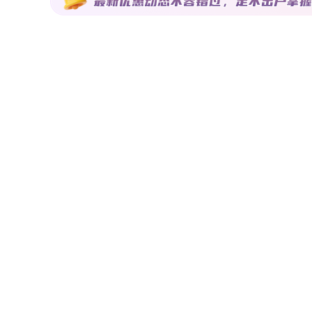
离为435米；自驾：请参考地图信息交通点评：交通是一个
样化、便捷的交通将缩短购物、通勤、旅行、上下学的时间，极大提升生活满意度和
m（直线距离）内有6个幼儿园，最近的是珠海保税区第一幼儿
综合医院，为广慈医院(建设中)，距离楼盘4364米。商业配
超市，距离楼盘1066米。配套点评：便利的生活配套，让
套进一步细分为教育、医疗、购物、休闲便利等维度。 该楼盘户型含10~145㎡,价格约18000元/㎡，适合意向定居香洲的刚需购
房人群 以上就是正文的全部内容啦，乐居测评师团队将持续更新【楼盘测评系列】，敬请关注。想要了解更多楼盘细节，可以点
击文章开头处楼盘卡片，浏览楼盘详情；同时下方为您推荐