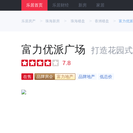
乐居首页
乐居财经
新房
家居
>
>
>
>
乐居房产
珠海新房
珠海楼盘
香洲楼盘
富力优派
富力优派广场
打造花园式
7.8
在售
品牌房企
富力地产
品牌地产
低总价