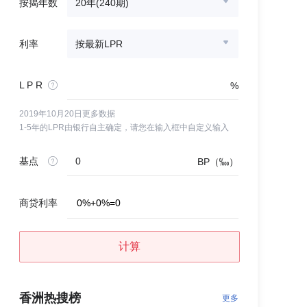
按揭年数
20年(240期)
利率
按最新LPR
L P R
%
2019年10月20日更多数据
1-5年的LPR由银行自主确定，请您在输入框中自定义输入
基点
BP（‱）
商贷利率
0
%
+
0
%
=
0
计算
香洲热搜榜
更多