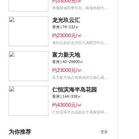
约33000元/㎡
琴澳新城四季半岛，珠海热销大盘，在售73-119㎡轻奢精装产品，208万起入住琴澳CBD精装房！
龙光玖云汇
香洲 | 78~132㎡
约23000元/㎡
项目位处拱北片区九洲商贸中心板块，重点推荐103平米三房两厅两卫。
富力新天地
香洲 | 40~29800㎡
约23000元/㎡
富力新天地占据珠海拱北核心地段，主力户型涵盖40-60平米灵动空间，首付47万起。
仁恒滨海半岛花园
香洲 | 144~338㎡
约43000元/㎡
仁恒滨海半岛花园位于唐家前环片区，主推248-305㎡四房。
为你推荐
更多