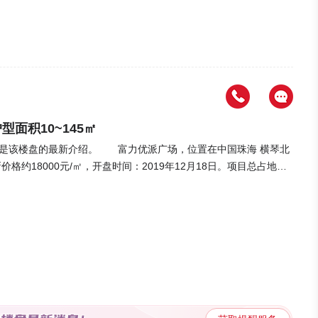
/月; 【楼盘基础信息】 1、本盘的容积率
绿化覆盖较多，居住舒适度高。3、高层：高层符合年轻人置业需
层在早晚上班高峰期可能会造成通勤的不便。 【户型分析】
住体验，较好的采光、通风、较短的归家活动动线，动静分区，都将提升
㎡，居室为1室0厅0卫，朝向为南北。该户型各功能具备，户型方正，
，开阔视野。布局合理，尽揽上层人生景致。DE区户型-一居室-建
的归家活动动线，动静分区，都将提升居家生活体验。如下图DE区
型面积10~145㎡
具备产权，节约土地、节省面积、节能环保、坚固的专利车库优势巨
是该楼盘的最新介绍。 富力优派广场，位置在中国珠海 横琴北
优势。F区户型-一居室-建面约10㎡户型直接影响居住体验，较
约18000元/㎡，开盘时间：2019年12月18日。项目总占地面
居家生活体验。如下图F区户型该户型建面约10㎡，居室为1室0厅
高层、超高层，物业类别为公寓。总户数2284套，以装修、公共部分精
调车时间短，取车快速。有效利用空间，采取多重保险措施，安全
0年12月30日即可入住。 据了解，该楼盘户型区间为10~145㎡，
约10㎡户型直接影响居住体验，较好的采光、通风、较短的归家活动
周边配套有项目周边有华发商都二期（建设中），横琴中央汇，横
户型建面约10㎡，居室为1室0厅0卫，朝向为南北。管线可集中布
源便利，配有项目紧邻美国麻省总医院海外医院、珠海市人民医院横
设备，所有车位均为自走普通车位，而且通过适当的安排挑空空间。
石博园、芒洲湿地、珠海横琴滨海湿地公园、横琴印象文化公园，尽
较好的采光、通风、较短的归家活动动线，动静分区，都将提升居家生
盘信息，敬请期待。
0厅0卫，朝向为北。该区域车库空间大，自然通风，空气清新，噪音
。 【交通出行】 轨道交通：楼盘2km
内有5个公交站，最近的是恒利工业园南门(公交站), 与楼盘直线距