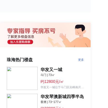
珠海热门楼盘
更多
华发又一城
斗门 | 73㎡
约12800元/㎡
华发又一城位于斗门区尖峰南片区，主推户型为74-142㎡ ，均价约1.45-1.5万元/㎡。
华发琴澳新城四季半岛
香洲 | 73~177㎡