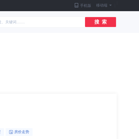
|
移动端
|
手机版
搜 索
醒
房价走势