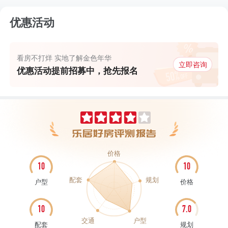
优惠活动
看房不打烊 实地了解金色年华
立即咨询
优惠活动提前招募中，抢先报名
价格
10
10
配套
规划
户型
价格
10
7.0
交通
户型
配套
规划