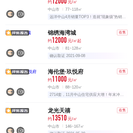
12000
约
元/㎡
中山市
77~118㎡
远洋中山4月销量TOP3！造就“现象级”热销红盘
锦绣海湾城
在售
12000
约
元/㎡起
中山市
81~128㎡
确认取证 2021-09-08
海伦堡·玖悦府
在售
11000
约
元/㎡
中山市
88~120㎡
2714套，11月中山住宅供应大增！年末冲刺战，打响！
龙光天禧
在售
13510
约
元/㎡
中山市
146~167㎡