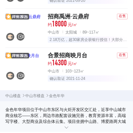
确认取证 2021-05-20
招商禹洲·云鼎府
在售
18000
约
元/㎡
中山市
太阳城
89~117㎡
2.18万亿，超30家房企获银行授信！大部分已深耕中山多年！
合景招商映月台
在售
14300
约
元/㎡
中山市
103~123㎡
确认取证 2021-11-24
中山楼盘
中山市楼盘
金色年华
金色年华项目位于中山市东区与火炬开发区交汇处，近享中山城市
商业核芯——东区，周边市政配套设施完善，教育资源丰富，高端
写字楼、大型商业及综合体云集。项目坐拥中山路、博爱路两大城
市黄金主轴，交通便捷。 项目总占地约346亩，第一期开发约159