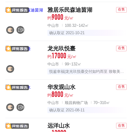
雅居乐民森迪茵湖
在售
9000
约
元/㎡
中山市
100.32~142㎡
确认取证 2021-10-21
龙光玖悦臺
在售
17000
约
元/㎡
中山市
99~132㎡
悦鉴幸福|龙光玖悦臺交付如约而至 致敬美好生活
华发观山水
在售
8000
约
元/㎡
中山市
顺昌购物广场
70~310㎡
确认取证 2021-08-11
远洋山水
在售