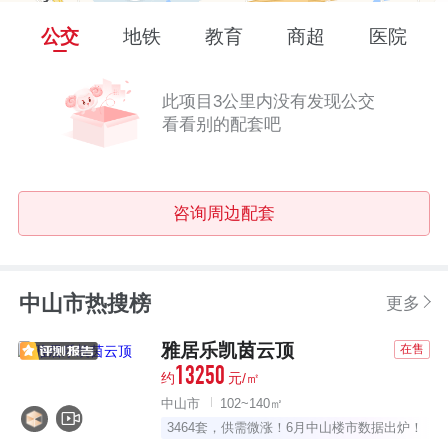
公交
地铁
教育
商超
医院
此项目3公里内没有发现公交
看看别的配套吧
咨询周边配套
中山市热搜榜
更多
雅居乐凯茵云顶
在售
13250
约
元/㎡
中山市
102~140㎡
3464套，供需微涨！6月中山楼市数据出炉！