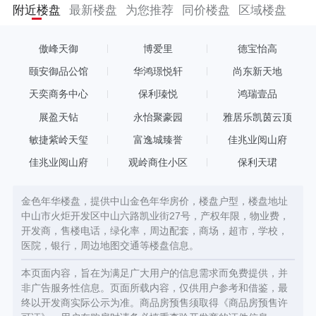
亩，建筑面积约495495.14 平方米，共 2852户。作为深中地产深
附近楼盘
最新楼盘
为您推荐
同价楼盘
区域楼盘
耕中山规模最大、地段最好的精品项目“金色年华”一词，是人生中
最辉煌、最巅峰岁月的代名词。金色年华项目也致力于用极尽考究
的金色生活，犒赏辉煌极致的金色人生。 金色年华站在城市开拓者
傲峰天御
博爱里
德宝怡高
与建设者的角度上，洞察城市社交新诉求，预见新社交时代即将来
临，全新首创中山第一座真正意义上的多元会客平台——【城市会
颐安御品公馆
华鸿璟悦轩
尚东新天地
客厅】，让居住回归到人与人面对面的社交模式，引领城市新社交
天奕商务中心
保利瑧悦
鸿瑞壹品
时代，让社交在有温度的空间里得以回归本真。金色年华【城市会
客厅】集优雅入户大堂、浪漫咖啡厅、品味茶室、红酒品鉴、桌球
展盈天钻
永怡聚豪园
雅居乐凯茵云顶
室、影音室、乐趣秋千庭院等于一体，尊享商务会客、高端派对、
敏捷紫岭天玺
富逸城臻誉
佳兆业阅山府
亲子休闲等多功能私家礼遇生活场。 世界湾区，金色年华。在粤港
澳大湾区建设世界第四大湾区的时代背景下，金色年华立足湾区几
佳兆业阅山府
观岭商住小区
保利天珺
何中心城市——中山市，打造世界湾区之上的生活体验，完美地将
湾区、交通、城市、生态、品质等融汇一体，用悦湾区、悦交通、
悦繁华、悦品质、悦生态、悦服务六重悦章阐释金色年华人居新高
金色年华楼盘，提供中山金色年华房价，楼盘户型，楼盘地址
度，以传世的品质、极致的考究，开创城市金色生活新标杆，用细
中山市火炬开发区中山六路凯业街27号，产权年限，物业费，
节缔造金色人生的星级礼遇。
开发商，售楼电话，绿化率，周边配套，商场，超市，学校，
医院，银行，周边地图交通等楼盘信息。
本页面内容，旨在为满足广大用户的信息需求而免费提供，并
非广告服务性信息。页面所载内容，仅供用户参考和借鉴，最
终以开发商实际公示为准。商品房预售须取得《商品房预售许