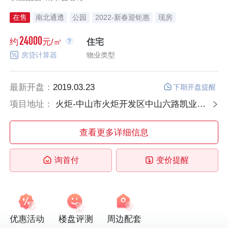
在售
南北通透
公园
2022-新春迎钜惠
现房
24000
约
元/㎡
住宅
房贷计算器
物业类型
最新开盘：
2019.03.23
下期开盘提醒
项目地址：
火炬-中山市火炬开发区中山六路凯业街27号
查看更多详细信息
询首付
变价提醒
优惠活动
楼盘评测
周边配套