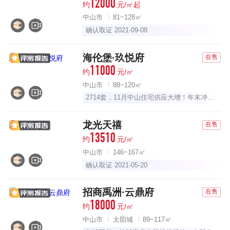
12000
约
元/㎡起
中山市
81~128㎡
确认取证 2021-09-08
海伦堡·玖悦府
在售
11000
约
元/㎡
中山市
88~120㎡
2714套，11月中山住宅供应大增！年末冲刺战，打响！
龙光天禧
在售
13510
约
元/㎡
中山市
146~167㎡
确认取证 2021-05-20
招商禹洲·云鼎府
在售
18000
约
元/㎡
中山市
太阳城
89~117㎡