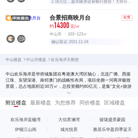
2.18万亿，超30家房企获银行授信！大部分已深耕中山多年！
合景招商映月台
在售
14300
约
元/㎡
中山市
103~123㎡
确认取证 2021-11-24
中山楼盘
中山市楼盘
欢乐海岸天鹅堡
中山欢乐海岸是华侨城集团在粤港澳大湾区轴心，北连广佛、西接
江珠、东望深港、南邻澳门的战略性布局，项目坐拥一河两岸极致
景观，总占地面积近30万㎡，总投资额约80亿元，是集“文化+旅游
+商业+娱乐+生态+居住”为一体的旗舰文旅综合项目。 欢乐海岸天
鹅堡是由华侨城集团打造的高层住宅顶端系列产品，项目总占地
附近楼盘
最新楼盘
为您推荐
同价楼盘
区域楼盘
58524.2㎡，总建面237091.68㎡，整体楼栋呈南北朝向排布，邻
进岐江河、规划超宽楼间距，尽享天际奢阔生活景观，园林主题规
划为“一道三轴三园十五区”，配备全年龄段生活设施配套，将每处
欢乐海岸蓝楹湾
大信君澜湾
骏珑盛景豪园
景观的人性化设计融入生活的纹理，生活与自然蓬勃发展。华侨城
物业采用国家首批一级资质物业公司——华管家，以“创想优质生
伊顿江山阅
城光悦景
雅居乐华盈四季蓝天
活，创造精品服务”为理念，打造一站式的贴身物业管理服务。