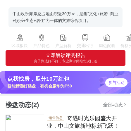
中山欢乐海岸总占地面积近30万㎡，是集“文化+旅游+商业
+娱乐+生态+居住”为一体的文旅综合项目。
区域板块
产品特色
户型解析
交通出行
周边配套
价格
立即解锁评测报告
房子到底好不好，专业测评师给您说门道
点我找房，瓜分10万红包
参与活动
智能精选好楼盘，有机会赢华为P50
楼盘动态(2)
全部动态
奇遇时光乐园盛大开
销售信息
业，中山文旅新地标新飞跃！