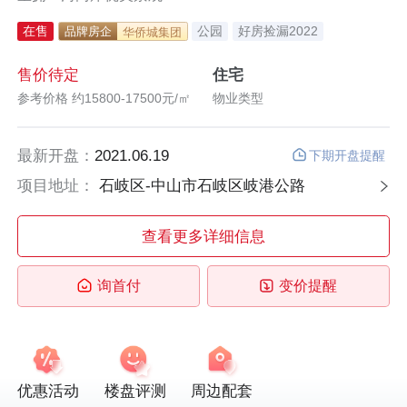
在售
公园
好房捡漏2022
品牌房企
华侨城集团
好房福利2022
房交会推荐
文旅康养
售价待定
住宅
参考价格 约15800-17500元/㎡
物业类型
最新开盘：
2021.06.19
下期开盘提醒
项目地址：
石岐区-中山市石岐区岐港公路
查看更多详细信息
询首付
变价提醒
优惠活动
楼盘评测
周边配套