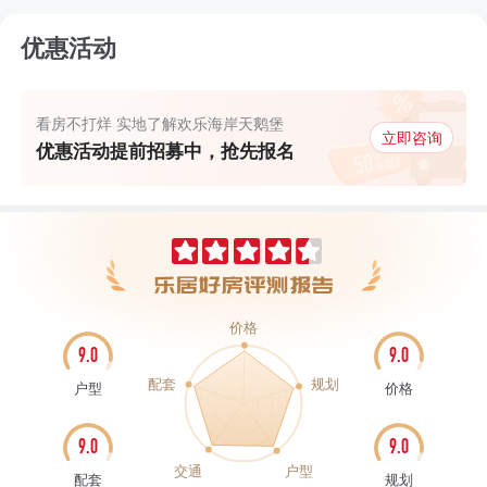
优惠活动
看房不打烊 实地了解欢乐海岸天鹅堡
立即咨询
优惠活动提前招募中，抢先报名
价格
9.0
9.0
配套
规划
户型
价格
9.0
9.0
交通
户型
配套
规划