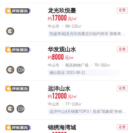
龙光玖悦臺
在售
17000
约
元/㎡
中山市
99~132㎡
悦鉴幸福|龙光玖悦臺交付如约而至 致敬美好生活
华发观山水
在售
8000
约
元/㎡
中山市
顺昌购物广场
70~310㎡
确认取证 2021-08-11
远洋山水
在售
12000
约
元/㎡
中山市
77~118㎡
远洋中山4月销量TOP3！造就“现象级”热销红盘
锦绣海湾城
在售