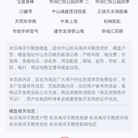
宝嘉誉峰
华润仁恒公园四季 二
华润仁恒公园四季
期
江樾湾
中山城建莲冠悦庭
正德天水湖观澜
天明东华阁
中泰上境
棕榈彩虹
华发学府壹号
建华龙湖香山颂
幸福汇四期
欢乐海岸天鹅堡楼盘，提供中山欢乐海岸天鹅堡房价，楼盘户
型，楼盘地址中山市石岐区岐港公路，产权年限，物业费，开
发商，售楼电话，绿化率，周边配套，商场，超市，学校，医
院，银行，周边地图交通等楼盘信息。
本页面内容，旨在为满足广大用户的信息需求而免费提供，并
非广告服务性信息。页面所载内容，仅供用户参考和借鉴，最
终以开发商实际公示为准。商品房预售须取得《商品房预售许
可证》，用户在购房时请务必慎重查验开发商的证件信息。
楼盘相关信息：
欢乐海岸天鹅堡户型
欢乐海岸天鹅堡相册
欢乐海岸天鹅堡详情
欢乐海岸天鹅堡房价
欢乐海岸天鹅堡新闻动态