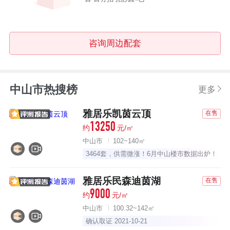
咨询周边配套
中山市热搜榜
更多
雅居乐凯茵云顶
在售
13250
约
元/㎡
中山市
102~140㎡
3464套，供需微涨！6月中山楼市数据出炉！
雅居乐民森迪茵湖
在售
9000
约
元/㎡
中山市
100.32~142㎡
确认取证 2021-10-21