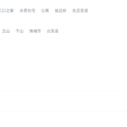
三口之家
水景住宅
公寓
低总价
生态宜居
立山
千山
海城市
台安县