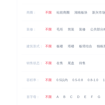
商圈：
不限
站前商圈
湖南板块
新兴市
装修：
不限
毛坯
简装
装修
公共部分
建筑形式：
不限
板楼
塔楼
板塔结合
独栋
销售状态：
不限
在售
尾盘
待售
容积率：
不限
0.5以内
0.5-0.8
0.8-1.0
1
首字母：
不限
A
B
C
D
E
F
G