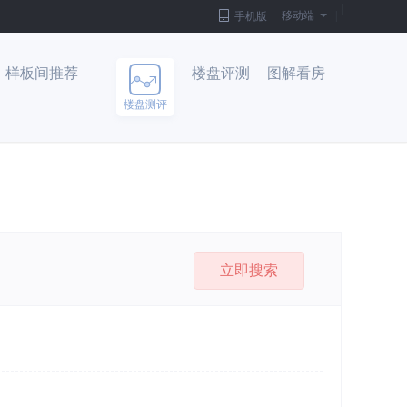
|
移动端
|
手机版
样板间推荐
楼盘评测
图解看房
楼盘测评
立即搜索