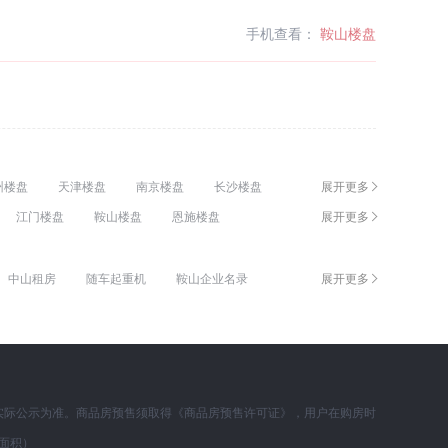
手机查看：
鞍山楼盘
州楼盘
天津楼盘
南京楼盘
长沙楼盘
展开更多
连楼盘
福州楼盘
厦门楼盘
哈尔滨楼盘
江门楼盘
鞍山楼盘
恩施楼盘
展开更多
连云港楼盘
银川楼盘
云浮楼盘
扬州楼盘
钦州楼盘
中山租房
随车起重机
鞍山企业名录
展开更多
租房网
摄影店装修效果图
鞍山新房
美式乡村风格
广州哈弗H6 Coupe二手车
实际公示为准。商品房预售须取得《商品房预售许可证》，用户在购房时
面积）