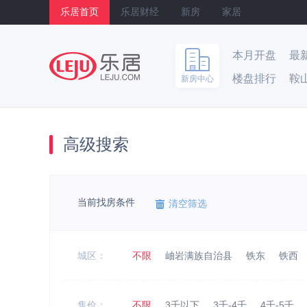
乐居首页
乐居财经
新房
家居
本月开盘
最
楼盘排行
鞍
新房中心
乐居
高级搜索
当前找房条件
清空筛选
城区：
不限
岫岩满族自治县
铁东
铁西
售价：
不限
3千以下
3千-4千
4千-5千