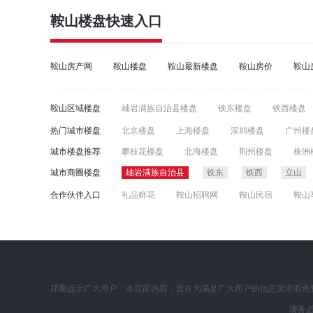
鞍山楼盘
快速入口
鞍山房产网
鞍山楼盘
鞍山最新楼盘
鞍山房价
鞍山
鞍山区域楼盘
岫岩满族自治县楼盘
铁东楼盘
铁西楼盘
热门城市楼盘
北京楼盘
上海楼盘
深圳楼盘
广州楼
郑州楼盘
东莞楼盘
青岛楼盘
沈阳楼
城市楼盘推荐
攀枝花楼盘
北海楼盘
荆州楼盘
株洲
济南楼盘
温州楼盘
广西楼盘
长春楼
南阳楼盘
马鞍山楼盘
通化楼盘
洛阳
城市商圈楼盘
岫岩满族自治县
铁东
铁西
立山
铁岭楼盘
衡阳楼盘
芜湖楼盘
茂名楼
合作伙伴入口
礼品鲜花
鞍山招聘网
鞍山民宿
鞍山
论文写作指导
鞍山酒店式公寓
鞍山房价
鞍山楼盘
黄山房价
鞍山建材
鞍山企
马鞍山房产信息
鞍山土地流转
橡树湾租
郑重提示广大用户：本页面内容，旨在为满足广大用户的信息需求而免
请务