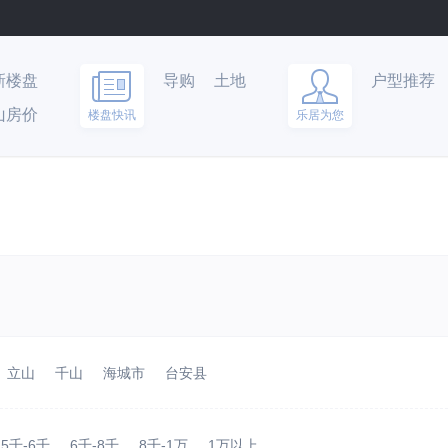
新楼盘
导购
土地
户型推荐
山房价
楼盘快讯
乐居为您
立山
千山
海城市
台安县
5千-6千
6千-8千
8千-1万
1万以上