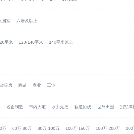
五居室
六居及以上
120平米
120-140平米
140平米以上
政策房
商铺
商业
工业
产
名企制造
市内大宅
水系湖溪
轨道沿线
世外田园
别墅洋
60万
60万-80万
80万-100万
100万-150万
150万-200万
20