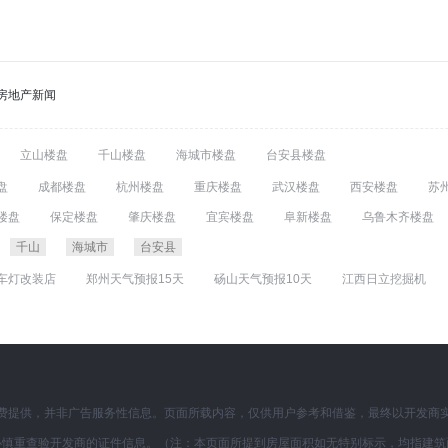
房地产新闻
立山楼盘
千山楼盘
海城市楼盘
台安县楼盘
盘
成都楼盘
杭州楼盘
重庆楼盘
武汉楼盘
西安楼盘
苏
盘
宁波楼盘
昆明楼盘
无锡楼盘
佛山楼盘
合肥楼盘
大
楼盘
保定楼盘
肇庆楼盘
宜宾楼盘
阜新楼盘
乌鲁木齐楼盘
盘
泉州楼盘
石家庄楼盘
贵阳楼盘
南昌楼盘
金华楼盘
楼盘
沧州楼盘
镇江楼盘
大理楼盘
信阳楼盘
吉林楼盘
千山
海城市
台安县
盘
惠州楼盘
盘锦楼盘
张家口楼盘
锦州楼盘
三亚楼盘
车灯改装店
郑州天气预报15天
砀山天气预报10天
江西日立挖掘机
液体壁纸加盟
江门家具招聘网
称重传感器
泰州帮帮网
鞍山
业名录
电磁炉加盟
邢台企业名录
鞍山婚纱摄影排名
宝鸡信息网
房
鞍山婚纱摄影排名
费提供，并非广告服务性信息。页面所载内容，仅供用户参考和借鉴，最终以开发商
必慎重查验开发商的证件信息。（注：本页面所提到房屋面积如无特别标示，均指建筑