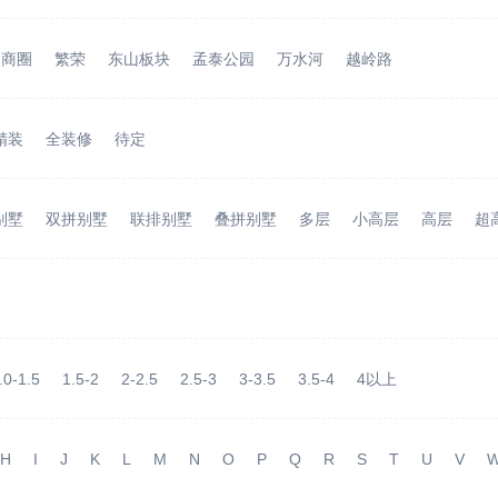
场商圈
繁荣
东山板块
孟泰公园
万水河
越岭路
精装
全装修
待定
别墅
双拼别墅
联排别墅
叠拼别墅
多层
小高层
高层
超
.0-1.5
1.5-2
2-2.5
2.5-3
3-3.5
3.5-4
4以上
H
I
J
K
L
M
N
O
P
Q
R
S
T
U
V