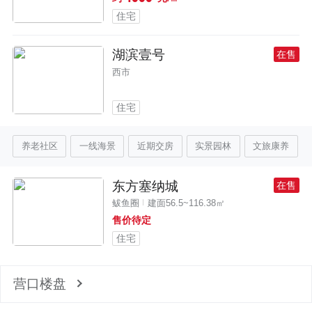
住宅
湖滨壹号
在售
西市
住宅
养老社区
一线海景
近期交房
实景园林
文旅康养
东方塞纳城
在售
鲅鱼圈
建面56.5~116.38㎡
售价待定
住宅
营口楼盘