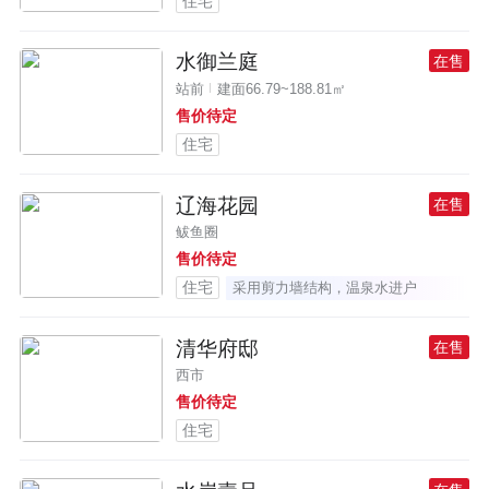
住宅
水御兰庭
在售
站前
建面66.79~188.81㎡
售价待定
住宅
辽海花园
在售
鲅鱼圈
售价待定
住宅
采用剪力墙结构，温泉水进户
清华府邸
在售
西市
售价待定
住宅