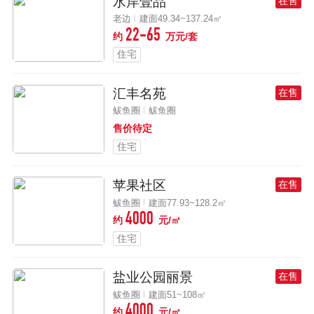
水岸壹品
在售
老边
建面49.34~137.24㎡
22-65
约
万元/套
住宅
汇丰名苑
在售
鲅鱼圈
鲅鱼圈
售价待定
住宅
苹果社区
在售
鲅鱼圈
建面77.93~128.2㎡
4000
约
元/㎡
住宅
盐业公园丽景
在售
鲅鱼圈
建面51~108㎡
4000
约
元/㎡