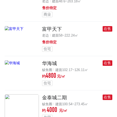
老边
建面48.6~203.18㎡
售价待定
商业
富甲天下
在售
老边
建面58~222.24㎡
售价待定
住宅
华海城
在售
鲅鱼圈
建面102.17~126.11㎡
4800
约
元/㎡
住宅
金泰城二期
在售
鲅鱼圈
建面100.54~273.45㎡
4000
约
元/㎡