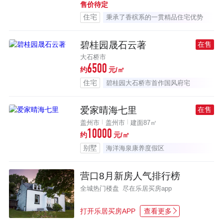
售价待定
住宅
秉承了香槟系的一贯精品住宅优势
碧桂园晟石云著
在售
大石桥市
6500
约
元/㎡
住宅
碧桂园大石桥市首作国风府宅
爱家晴海七里
在售
盖州市
盖州市
建面87㎡
10000
约
元/㎡
别墅
海洋海泉康养度假区
营口8月新房人气排行榜
全城热门楼盘 尽在乐居买房app
打开乐居买房APP
查看更多