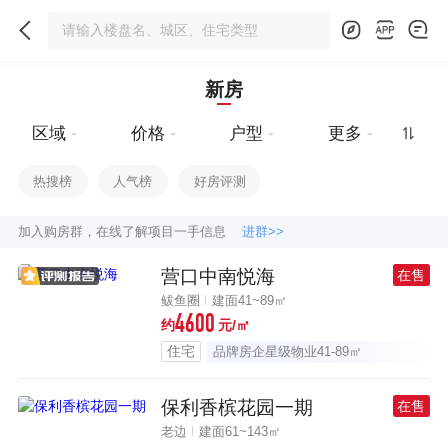
新房
区域
价格
户型
更多
热搜榜
人气榜
好房评测
加入购房群，在线了解项目一手信息
进群>>
营口中南悦海
在售
鲅鱼圈
建面41~89㎡
4600
约
元/㎡
住宅
品牌房企星级物业41-89㎡
保利香槟花园一期
在售
老边
建面61~143㎡