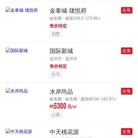
金泰城·珑悦府
在售
鲅鱼圈
建面109.2~173.88㎡
售价待定
别墅
国际新城
在售
盖州市
盖州市
售价待定
住宅
水岸尚品
在售
鲅鱼圈
鲅鱼圈
建面68.04~143.97㎡
5300
约
元/㎡
公寓
中天桃花源
在售