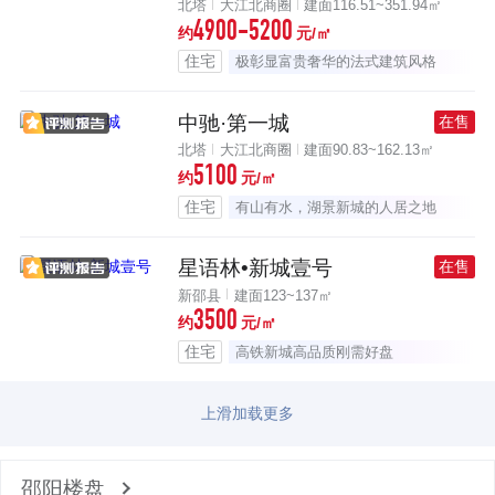
北塔
大江北商圈
建面116.51~351.94㎡
4900-5200
约
元/㎡
住宅
极彰显富贵奢华的法式建筑风格
中驰·第一城
在售
北塔
大江北商圈
建面90.83~162.13㎡
5100
约
元/㎡
住宅
有山有水，湖景新城的人居之地
星语林•新城壹号
在售
新邵县
建面123~137㎡
3500
约
元/㎡
住宅
高铁新城高品质刚需好盘
上滑加载更多
邵阳楼盘