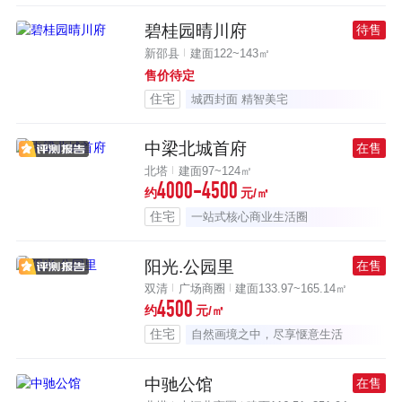
碧桂园晴川府
待售
新邵县
建面122~143㎡
售价待定
住宅
城西封面 精智美宅
中梁北城首府
在售
北塔
建面97~124㎡
4000-4500
约
元/㎡
住宅
一站式核心商业生活圈
阳光.公园里
在售
双清
广场商圈
建面133.97~165.14㎡
4500
约
元/㎡
住宅
自然画境之中，尽享惬意生活
中驰公馆
在售