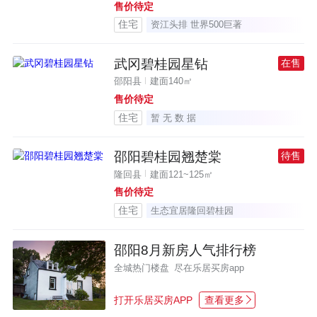
售价待定
住宅
资江头排 世界500巨著
武冈碧桂园星钻
在售
邵阳县
建面140㎡
售价待定
住宅
暂 无 数 据
邵阳碧桂园翘楚棠
待售
隆回县
建面121~125㎡
售价待定
住宅
生态宜居隆回碧桂园
邵阳8月新房人气排行榜
全城热门楼盘 尽在乐居买房app
打开乐居买房APP
查看更多