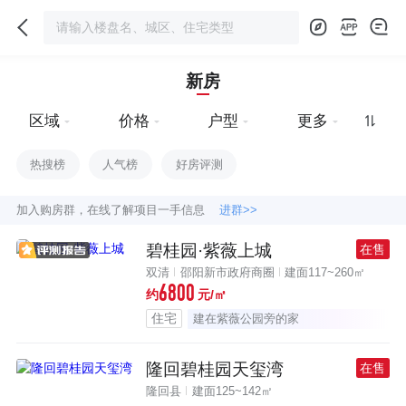
新房
区域
价格
户型
更多
热搜榜
人气榜
好房评测
加入购房群，在线了解项目一手信息
进群>>
碧桂园·紫薇上城
在售
双清
邵阳新市政府商圈
建面117~260㎡
6800
约
元/㎡
住宅
建在紫薇公园旁的家
隆回碧桂园天玺湾
在售
隆回县
建面125~142㎡