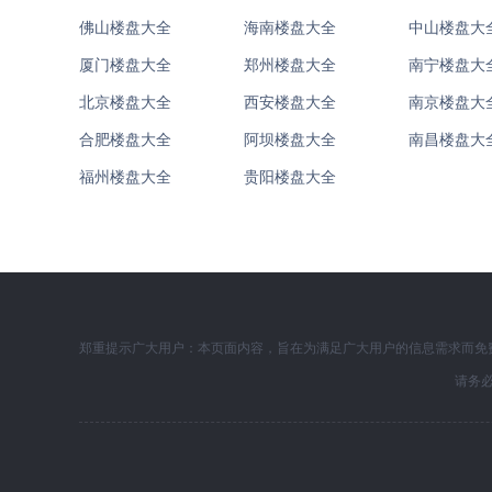
佛山楼盘大全
海南楼盘大全
中山楼盘大
厦门楼盘大全
郑州楼盘大全
南宁楼盘大
北京楼盘大全
西安楼盘大全
南京楼盘大
合肥楼盘大全
阿坝楼盘大全
南昌楼盘大
福州楼盘大全
贵阳楼盘大全
郑重提示广大用户：本页面内容，旨在为满足广大用户的信息需求而免
请务