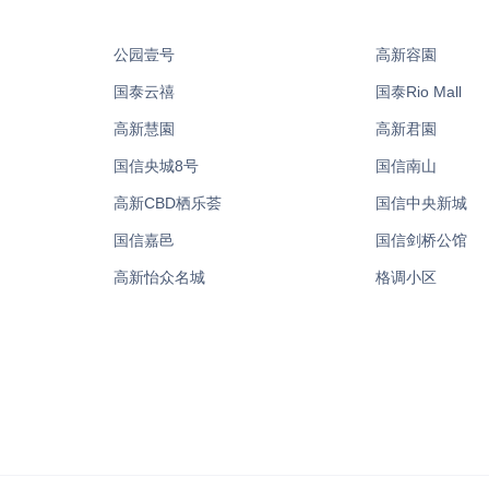
公园壹号
高新容園
国泰云禧
国泰Rio Mall
高新慧園
高新君園
国信央城8号
国信南山
高新CBD栖乐荟
国信中央新城
国信嘉邑
国信剑桥公馆
高新怡众名城
格调小区