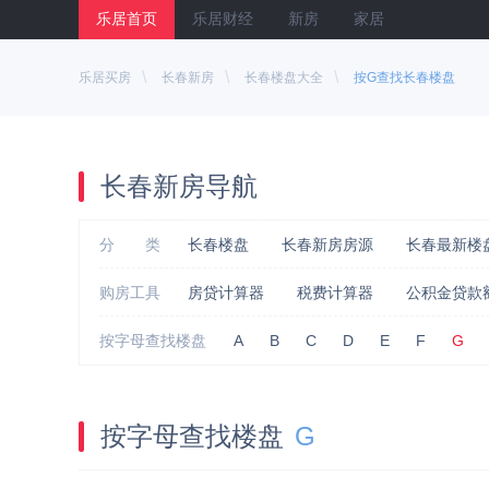
乐居首页
乐居财经
新房
家居
\
\
\
乐居买房
长春新房
长春楼盘大全
按G查找长春楼盘
长春新房导航
分 类
长春楼盘
长春新房房源
长春最新楼
购房工具
房贷计算器
税费计算器
公积金贷款
按字母查找楼盘
A
B
C
D
E
F
G
按字母查找楼盘
G