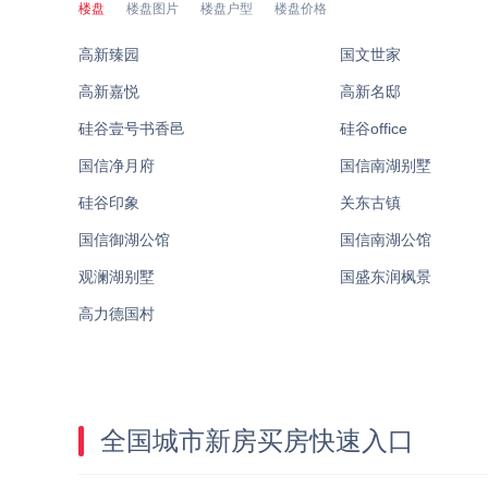
楼盘
楼盘图片
楼盘户型
楼盘价格
高新臻园
国文世家
高新嘉悦
高新名邸
硅谷壹号书香邑
硅谷office
国信净月府
国信南湖别墅
硅谷印象
关东古镇
国信御湖公馆
国信南湖公馆
观澜湖别墅
国盛东润枫景
高力德国村
全国城市新房买房快速入口