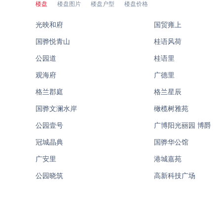
楼盘
楼盘图片
楼盘户型
楼盘价格
光映和府
国贸雍上
国骅悦青山
桂语风荷
公园道
桂语里
观海府
广德里
格兰郡庭
格兰星辰
国骅文澜水岸
橄榄树雅苑
公园壹号
广博阳光丽园 博爵
冠城晶典
国骅华公馆
广安里
港城嘉苑
公园晓筑
高新科技广场