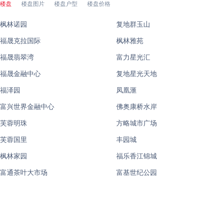
楼盘
楼盘图片
楼盘户型
楼盘价格
枫林诺园
复地群玉山
福晟克拉国际
枫林雅苑
福晟翡翠湾
富力星光汇
福晟金融中心
复地星光天地
福泽园
凤凰滙
富兴世界金融中心
佛奥康桥水岸
芙蓉明珠
方略城市广场
芙蓉国里
丰园城
枫林家园
福乐香江锦城
富通茶叶大市场
富基世纪公园