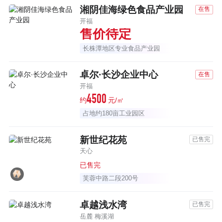
湘阴佳海绿色食品产业园
在售
开福
售价待定
长株潭地区专业食品产业园
卓尔·长沙企业中心
在售
开福
4500
约
元/㎡
占地约180亩工业园区
新世纪花苑
已售完
天心
已售完
芙蓉中路二段200号
卓越浅水湾
已售完
岳麓 梅溪湖