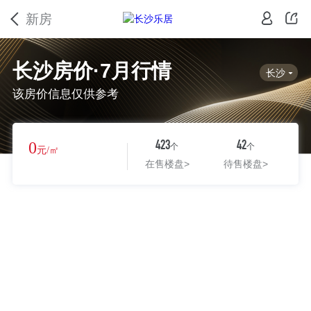
新房
长沙房价·7月行情
长沙
该房价信息仅供参考
0
423
42
个
个
元/㎡
在售楼盘
>
待售楼盘
>