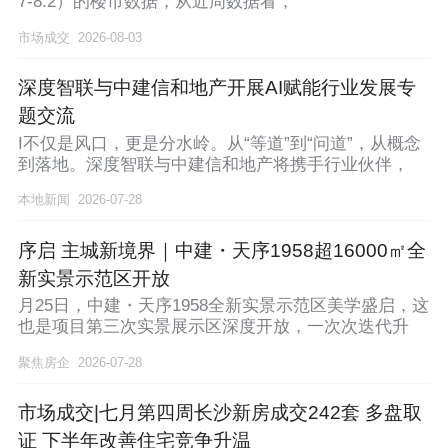
7-8.2）的楼市数据，从近周数据看，
市场成交
2026-08-03
深度智联与中建信和地产开展AI赋能行业发展专
题交流
I不仅是风口，更是分水岭。从“等道”到“问道”，从概念
到落地。深度智联与中建信和地产将携手行业伙伴，
本地新闻
2026-07-28
序启 主城新境界｜中建・天序1958超16000㎡全
新实景示范区开放
月25日，中建・天序1958全新实景示范区美学盛启，这
也是项目第三次实景展示区深度开放，一次次迭代升
聚焦房企
2026-07-28
市场成交|七月第四周长沙新房成交242套 多盘取
证 下半年改善住宅竞争升温