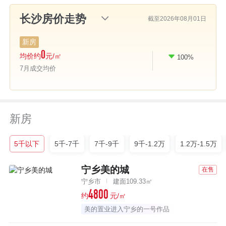
截至2026年08月01日
新房
0
均价约
元/㎡
100%
比上月
7月成交均价
新房
5千以下
5千-7千
7千-9千
9千-1.2万
1.2万-1.5万
宁乡美的城
在售
宁乡市
建面109.33㎡
4800
约
元/㎡
美的置业进入宁乡的一号作品