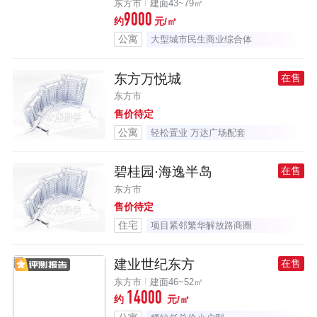
东方市
建面43~79㎡
9000
约
元/㎡
公寓
大型城市民生商业综合体
东方万悦城
在售
东方市
售价待定
公寓
轻松置业 万达广场配套
碧桂园·海逸半岛
在售
东方市
售价待定
住宅
项目紧邻繁华解放路商圈
建业世纪东方
在售
东方市
建面46~52㎡
14000
约
元/㎡