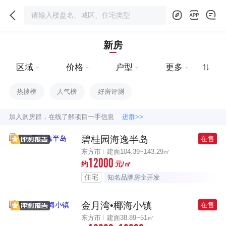
新房
区域
价格
户型
更多
热搜榜
人气榜
好房评测
加入购房群，在线了解项目一手信息
进群>>
碧桂园海逸半岛
在售
东方市
建面104.39~143.29㎡
12000
约
元/㎡
住宅
知名品牌房企开发
金月湾•椰海小镇
在售
东方市
建面38.89~51㎡