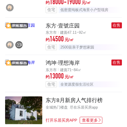
18000-19000
约
元/㎡
住宅
低密度纯板式海景小户型现房
东方·壹號庄园
在售
东方市
建面47.11~92㎡
14500
约
元/㎡
住宅
2500亩亲子梦想家园
鸿坤·理想海岸
在售
东方市
建面71~84㎡
13000
约
元/㎡
住宅
全资源度假生活社区
东方8月新房人气排行榜
全城热门楼盘 尽在乐居买房app
打开乐居买房APP
查看更多