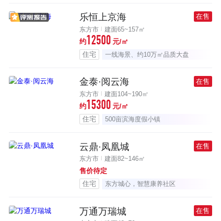
乐恒上京海
在售
东方市
建面65~157㎡
12500
约
元/㎡
住宅
一线海景、约10万㎡品质大盘
金泰·阅云海
在售
东方市
建面104~190㎡
15300
约
元/㎡
住宅
500亩滨海度假小镇
云鼎·凤凰城
在售
东方市
建面82~146㎡
售价待定
住宅
东方城心，智慧康养社区
万通万瑞城
在售