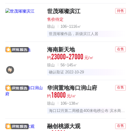
世茂璀璨滨江
待售
售价待定
琼山
106~1116㎡
世茂璀璨作品，跃级滨江人居
海南新天地
在售
23000-27000
约
元/㎡
琼山
56~145㎡
确认取证 2022-10-29
华润置地海口润山府
在售
18000
约
元/㎡
琼山
106~138㎡
海口12月第二周楼盘400来电榜公布 滨水商业大盘登顶
融创桃源大观
在售