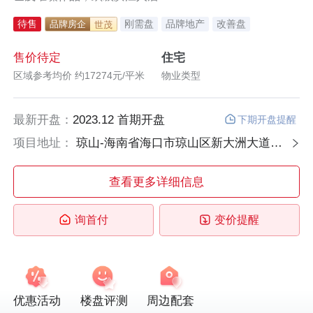
待售
刚需盘
品牌地产
改善盘
品牌房企
世茂
售价待定
住宅
区域参考均价 约17274元/平米
物业类型
最新开盘：
2023.12 首期开盘
下期开盘提醒
项目地址：
琼山-海南省海口市琼山区新大洲大道世茂璀璨滨江营销中心（琼山中心新校区正对面）
查看更多详细信息
询首付
变价提醒
优惠活动
楼盘评测
周边配套