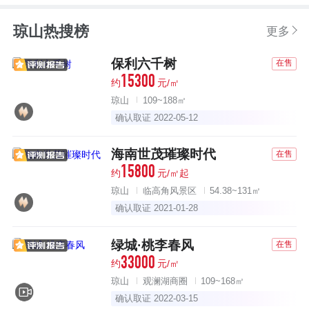
琼山热搜榜
更多
保利六千树
在售
15300
约
元/㎡
琼山
109~188㎡
确认取证 2022-05-12
海南世茂璀璨时代
在售
15800
约
元/㎡起
琼山
临高角风景区
54.38~131㎡
确认取证 2021-01-28
绿城·桃李春风
在售
33000
约
元/㎡
琼山
观澜湖商圈
109~168㎡
确认取证 2022-03-15