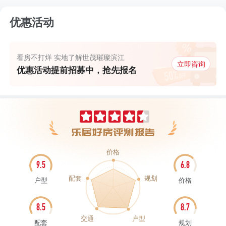
优惠活动
看房不打烊 实地了解世茂璀璨滨江
立即咨询
优惠活动提前招募中，抢先报名
价格
9.5
6.8
配套
规划
户型
价格
8.5
8.7
交通
户型
配套
规划