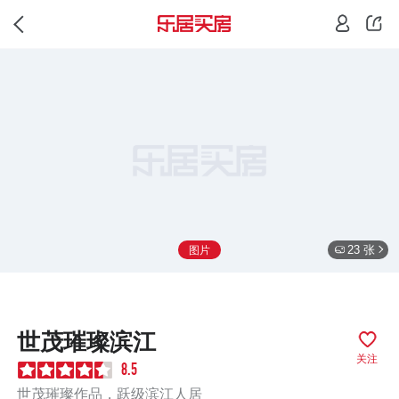
23 张
图片
世茂璀璨滨江
关注
8.5
世茂璀璨作品，跃级滨江人居