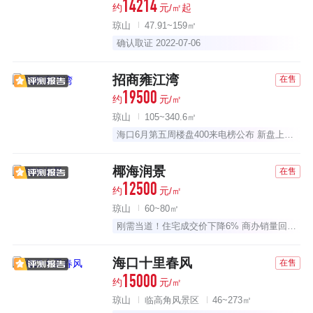
14214
约
元/㎡起
琼山
47.91~159㎡
确认取证 2022-07-06
招商雍江湾
在售
19500
约
元/㎡
琼山
105~340.6㎡
海口6月第五周楼盘400来电榜公布 新盘上榜即亚军
椰海润景
在售
12500
约
元/㎡
琼山
60~80㎡
刚需当道！住宅成交价下降6% 商办销量回升|海口楼市周报
海口十里春风
在售
15000
约
元/㎡
琼山
临高角风景区
46~273㎡