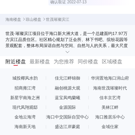
确认取证 2022-07-13
海南楼盘
琼山楼盘
世茂璀璨滨江
世茂·璀璨滨江项目位于海口新大洲大道，是一个总建面约17.97万
方滨江品质住区。社区精心规划了泛会所、林下书吧、缤纷花园等
景观配套，整体布局深谙自然与空间、自然与人的关系，最大尺度
地将自然还给生活，可为1000余户业主构建全龄互动，高质陪伴。
项目分三期开发，一期已交付，二期新品即将澎湃而至。二期潜心
附近楼盘
最新楼盘
为您推荐
同价楼盘
区域楼盘
考量城市滨江精致生活所需，采用板楼布局设计，更好的实现清风
阳光穿堂入室，以更高的居住舒适度，满足业主对美好生活的所有
想象，深度诠释舒适人居的真谛。建筑面积约 106-120 ㎡奢阔三
城投椰风水韵
佳元江畔锦御
华润置地海口润山府
房，部分户型三开间朝南，南北通透，优渥采光，让室内光照持久
充足，清风自然入室，生活惬意舒适又健康。
招商雍江湾
融创桃源大观
海南世茂璀璨时代
新星宇南海之洲
蓝宝凤鸣蘭曦
佳丰京艺湾
现代凤翔观邸
金源国际
美林江畔
金地云海湾
海口中交国际自贸中心
海口雅居乐中心
海南新天地
盛达江岸豪庭
金域仕家