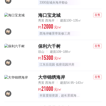
3300亩城央海岸都会
海口宝龙城
在售
秀英 西海岸
建面100~135㎡
12000
约
元/㎡
西海岸瞰景带装修三房
保利六千树
在售
琼山
建面109~188㎡
15300
约
元/㎡
江东后花园 低密花园洋房
大华锦绣海岸
在售
秀英 西海岸
建面54.95~143㎡
21000
约
元/㎡
丰富度假资源，超长景观海岸线