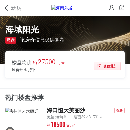
新房
海域阳光
该房价信息仅供参考
尾盘
27500
楼盘均价
约
元/㎡
变价通知
均价环比 持平
热门楼盘推荐
海口恒大美丽沙
在售
美兰 海甸岛
建面89.43~501㎡
18500
约
元/㎡