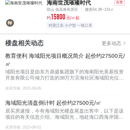
海南世茂璀璨时代
在售
琼山 临高角风景区
建面54.38~131㎡
15800
约
元/㎡起
对望江东 小户型 一线江景
楼盘相关动态
更多动态
教育便利 海域阳光项目概况简介 起价约27500元/
㎡
域阳光项目是由东方鼎盛集团旗下的海南阳光美基投资
开发有限公司倾力打造的38万方滨海社区海域阳光位于
海
买房导购
2023-09-05
海域阳光清盘倒计时 起价约27500元/㎡
居买房速报，今有海域阳光楼盘尾盘出售中，以下是该
项目的有关信息介绍。海域阳光，地处海口西海岸国际
会展
买房导购
2023-08-01