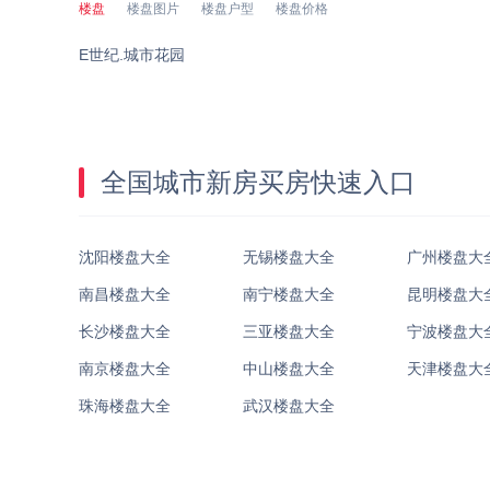
楼盘
楼盘图片
楼盘户型
楼盘价格
E世纪.城市花园
全国城市新房买房快速入口
沈阳楼盘大全
无锡楼盘大全
广州楼盘大
南昌楼盘大全
南宁楼盘大全
昆明楼盘大
长沙楼盘大全
三亚楼盘大全
宁波楼盘大
南京楼盘大全
中山楼盘大全
天津楼盘大
珠海楼盘大全
武汉楼盘大全