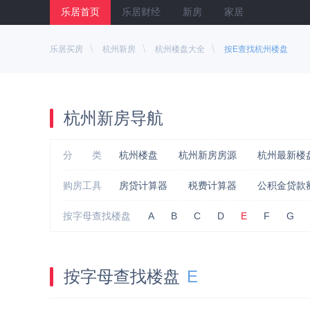
乐居首页
乐居财经
新房
家居
\
\
\
乐居买房
杭州新房
杭州楼盘大全
按E查找杭州楼盘
杭州新房导航
分 类
杭州楼盘
杭州新房房源
杭州最新楼
购房工具
房贷计算器
税费计算器
公积金贷款
按字母查找楼盘
A
B
C
D
E
F
G
按字母查找楼盘
E