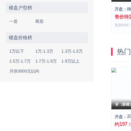
楼盘户型榜
开盘：待
售价待
一居
两居
更新时间
楼盘价格榜
热门
1万以下
1万-1.3万
1.3万-1.5万
1.5万-1.7万
1.7万-1.9万
1.9万以上
月供3000元以内
[新建]
开盘：17
约
543