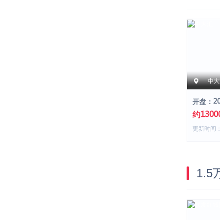
中大
开盘：17
约
5677
更新时间
1.5