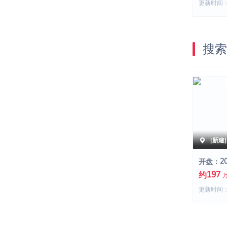
更新时间
搜索
[新建]
开盘：17
约
543
更新时间