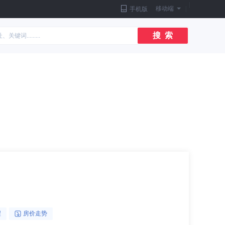
|
移动端
|
手机版
搜 索
醒
房价走势