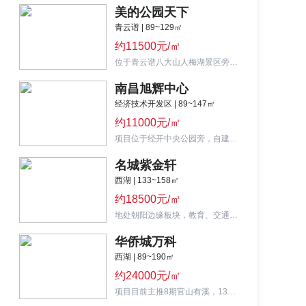
美的公园天下
青云谱 | 89~129㎡
约11500元/㎡
位于青云谱八大山人梅湖景区旁，美的+新力联手开发，主推105-122㎡三房高层、洋房。
南昌旭辉中心
经济技术开发区 | 89~147㎡
约11000元/㎡
项目位于经开中央公园旁，自建旭辉广场，分为三个地块，主打89-155㎡高层、小高层、洋房。
名城紫金轩
西湖 | 133~158㎡
约18500元/㎡
地处朝阳边缘板块，教育、交通、环境配套尚可，主打133-155平改善现房。
华侨城万科
西湖 | 89~190㎡
约24000元/㎡
项目目前主推8期官山有溪，130-160-190平大平层，单价2.4万元/平起。