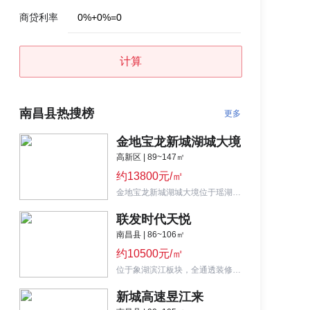
商贷利率
0
%
+
0
%
=
0
计算
南昌县热搜榜
更多
金地宝龙新城湖城大境
高新区 | 89~147㎡
约13800元/㎡
金地宝龙新城湖城大境位于瑶湖科学岛门户位置，自带20万㎡金地商业，主推89—120㎡小高层。
联发时代天悦
南昌县 | 86~106㎡
约10500元/㎡
位于象湖滨江板块，全通透装修三房，主推86-118㎡小高。
新城高速昱江来