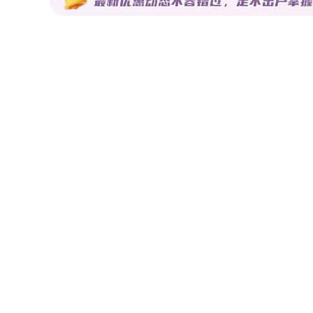
验，较好的采光、通风、较短的归家活动动线，动静分区，都
室为4室2厅2卫，朝向为南北。洋房户型，户型方正，南北
阔气。高层A户型-三居室-建面约89㎡户型直接影响居住体
居家生活体验。如下图高层A户型该户型建面约89㎡，居室为
向大阳台设计，连接客厅以及次卧，采光不错。三开间朝南，客厅、次卧以及主卧朝南
（直线距离）内暂时无地铁站。公共交通：1km（直线距离）
离为299米；自驾：请参考地图信息交通点评：交通是一个
样化、便捷的交通将缩短购物、通勤、旅行、上下学的时间，极大提升生活满意度和
m（直线距离）内有17个幼儿园，最近的是东新第三幼儿园，
院，最近的是南昌大学第一附属医院(骨科医院)，距离楼盘26
的是绿滋肴超市(河洲路店)，距离楼盘598米。配套点评：
清晰，将日常的生活配套进一步细分为教育、医疗、购物、休闲便利等维度。 该楼盘户型含89~114㎡,
意向定居南昌县的刚改、改善购房人群 以上就是正文的全部内容啦，乐居测评师团队将持续更新【楼盘测评系列】，敬请关注。
想要了解更多楼盘细节，可以点击文章开头处楼盘卡片，浏