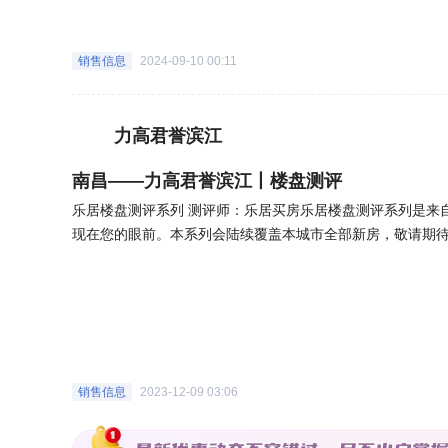
车分流，行人从园区大门归家，车辆则从大门的入口直接进
况楼盘物业为优居美家物业服务有限责任公司南昌分公司;物业费住宅：2.6元/平米/月; 【楼
销售信息
2024-09-10 00:11
9，整体居住舒适。2、园区绿化覆盖较多，居住舒适度高。
通常容积率较低，环境较好，基本上是户户朝南，得房率较高。 【户型分析】 洋房C户型-四居室-建面约114㎡户型直
住体验，较好的采光、通风、较短的归家活动动线，动静分区
力高君誉滨江
㎡，居室为4室2厅2卫，朝向为南北。洋房户型，户型方正
计，彰显阔气。高层A户型-三居室-建面约89㎡户型直接影
南昌——力高君誉滨江丨楼盘测评
都将提升居家生活体验。如下图高层A户型该户型建面约89㎡
乐居楼盘测评系列 测评师：乐居买房乐居楼盘测评系列是来
通透；南向大阳台设计，连接客厅以及次卧，采光不错。三开间朝南，客厅、次
现在您的眼前。本系列会陆续覆盖本城市全部新房，敬请期待。
盘2km（直线距离）内暂时无地铁站。公共交通：1km（直线
师点评楼盘】 力高君誉滨江位于南昌县象湖滨江东莲路以南，河州路以东,桥头堡26万方滨江生活住区 【项目亮点】 1、项目价
直线距离为299米；自驾：请参考地图信息交通点评：交通
格为12000元/㎡，在板块内无优势2、项目户型面积89~114㎡，涵
圈。多样化、便捷的交通将缩短购物、通勤、旅行、上下学的时间，极大提升
该楼盘均价高于南昌县新房均价，具体哪些方面价值较高，请咨询置业顾问。 【楼盘规划】 楼盘
楼盘5km（直线距离）内有17个幼儿园，最近的是东新第三幼
积95204㎡；建筑面积252456㎡；有19栋；总共181
三甲医院，最近的是南昌大学第一附属医院(骨科医院)，距离楼
流，行人从园区大门归家，车辆则从大门的入口直接进入地
市，最近的是绿滋肴超市(河洲路店)，距离楼盘598米。配
盘物业为优居美家物业服务有限责任公司南昌分公司;物业费住宅：2.6元/平米/月; 【楼盘基础信
为了更加清晰，将日常的生活配套进一步细分为教育、医疗、购物、休闲便利等维度。 该楼盘户型
销售信息
2023-12-09 03:06
整体居住舒适。2、园区绿化覆盖较多，居住舒适度高。3、
㎡，适合意向定居南昌县的刚改、改善购房人群 以上就是正文的全部内容啦，乐居测评师团队将持续更新【楼盘测评系列】，敬
容积率较低，环境较好，基本上是户户朝南，得房率较高。 【户型分析】 洋房C户型-四居室-建面约114㎡户型直接影响居住体
请关注。想要了解更多楼盘细节，可以点击文章开头处楼盘