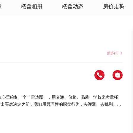
型
楼盘相册
楼盘动态
房价走势
更多(2)
在心里绘制一个「雷达图」，用交通、价格、品质、学校来考量楼
做出买房决定之前，我们用最理性的踩盘行为，去评测、去挑剔。
14㎡，涵盖3,4居室3、项目周边1km范围内有9个公交站 【价格
1816户；建筑类型包括板楼、多层、高层、洋房。楼盘规划—安全性人