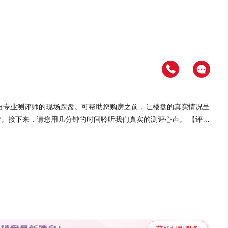
入地下停车场，互不干扰，降低空间和噪音压力。楼盘规划—物业情
盘基础信息】 1、本盘的容积率为1.9
3、板楼：户型规矩、互视小、通风、日照良好。多层：多层住宅，
接影响居
，都将提升居家生活体验。如下图洋房C户型该户型建面约114
，南北通透；四开间朝南，客厅、两次卧以及主卧朝南。大横厅设
响居住体验，较好的采光、通风、较短的归家活动动线，动静分区，
，居室为3室2厅1卫，朝向为南北。高层中间户型，户型方正，半
自专业测评师的现场踩盘。可帮助您购房之前，让楼盘的真实情况呈
卧以及主卧朝南。 【交通出行】 轨道交通：楼
接下来，请您用几分钟的时间聆听我们真实的测评心声。 【评测
距离）内有9个公交站，最近的是河洲路鲁班路口(公交站), 与楼盘
是一个城市的动脉，买房自住的情况下，交通配套确定了居民的生活
盖3,4居室3、项目周边1km范围内有9个公交站 【价格分析】
生活满意度和幸福感。 【周边配套】 教育配套：
规划—舒适度楼盘规划占地面
儿园，距离楼盘521米。医疗配套：楼盘5km（直线距离）内有2个
6户；建筑类型包括板楼、多层、高层、洋房。楼盘规划—安全性人车分
盘2627米。商业配套：楼盘5km（直线距离）内有4个大型超
下停车场，互不干扰，降低空间和噪音压力。楼盘规划—物业情况楼
套点评：便利的生活配套，让衣食住行、柴米油盐的生活锦上添花。
息】 1、本盘的容积率为1.99，
含89~114㎡,价格约12000元/
板楼：户型规矩、互视小、通风、日照良好。多层：多层住宅，通常
卡片，浏览楼盘详情；同时下方为您推荐了最新的主题楼盘内容哦。