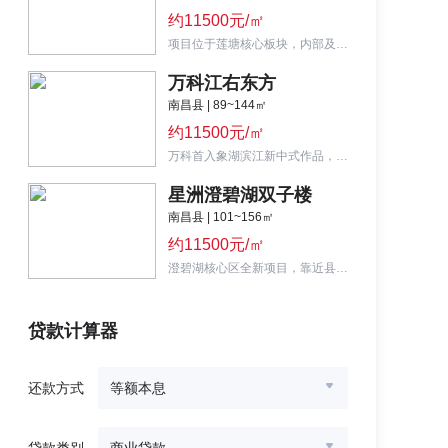
约11500元/㎡
项目位于莲塘核心板块，内部及外部配套均比较丰富，主推108-135㎡装修三四房。
万科江右东方
南昌县 | 89~144㎡
约11500元/㎡
万科首入象湖滨江新中式作品，1.8容积率，主推89-144㎡高层、小高及洋房产品。
星洲澄碧湖双子楼
南昌县 | 101~156㎡
约11500元/㎡
澄碧湖核心区全新项目，靠近县政府、博物馆、玺悦城，主推建面约101-156㎡高层。
贷款计算器
还款方式
等额本息