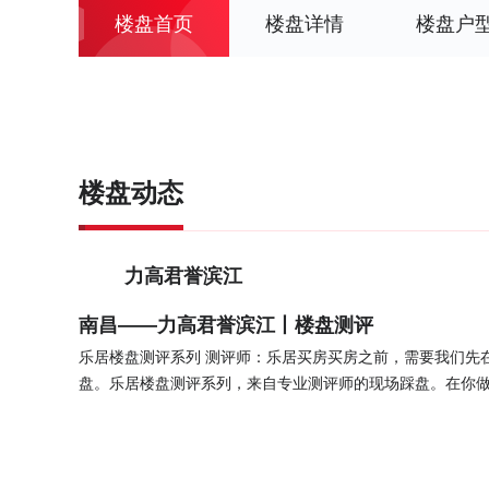
楼盘首页
楼盘详情
楼盘户
楼盘动态
力高君誉滨江
南昌——力高君誉滨江丨楼盘测评
乐居楼盘测评系列 测评师：乐居买房买房之前，需要我们先
盘。乐居楼盘测评系列，来自专业测评师的现场踩盘。在你
【评测师点评楼盘】 力高君誉滨江位于南昌县象湖滨江东莲路以南，河州路以东,桥头堡26万方滨江生活住区 【项目亮点】 1、
项目价格为12000元/㎡，在板块内无优势2、项目户型面积89~1
分析】 该楼盘均价高于南昌县新房均价，具体哪些方面价值较高，请咨询置业顾问。 【楼盘规划】 楼盘规划—舒适度楼盘规划
占地面积95204㎡；建筑面积252456㎡；有19栋；总共