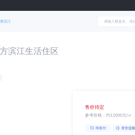
誉滨江
万方滨江生活住区
区
售价待定
参考价格：约12000元/㎡
询首付
变价提