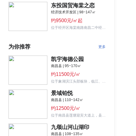
东投国贸海棠之恋
经济技术开发区 | 98~147㎡
约9500元/㎡起
位于经开区海棠南路南昌二中经开校区旁，规划9栋小高层和高层，主推98-147㎡三至四房。
为你推荐
更多
凯宇海德公园
南昌县 | 95~170㎡
约11500元/㎡
位于象湖滨江头部板块，临江、近新洪大商圈，近地铁，主打95-170㎡高层，不过为本土小开发商开发。
景域铂悦
南昌县 | 110~142㎡
约12500元/㎡
位于南昌县莲塘迎宾大道上，县政府、县博物馆西侧，目前主推110—142㎡高层/洋房。
九颂山河山湖印
南昌县 | 108~135㎡