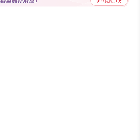
将提升居家生活体验。如下图洋房C户型该户型建面约114㎡，居
获取提醒服务
通透；四开间朝南，客厅、两次卧以及主卧朝南。大横厅设计，彰显
验，较好的采光、通风、较短的归家活动动线，动静分区，都将提升
3室2厅1卫，朝向为南北。高层中间户型，户型方正，半通透；南
。 【交通出行】 轨道交通：楼盘2km
内有9个公交站，最近的是河洲路鲁班路口(公交站), 与楼盘直线距
城市的动脉，买房自住的情况下，交通配套确定了居民的生活圈。多
幸福感。 【周边配套】 教育配套：楼盘5k
距离楼盘521米。医疗配套：楼盘5km（直线距离）内有2个三甲医
27米。商业配套：楼盘5km（直线距离）内有4个大型超市，最近
便利的生活配套，让衣食住行、柴米油盐的生活锦上添花。为了更加
价格约12000元/㎡，适合
览楼盘详情；同时下方为您推荐了最新的主题楼盘内容哦。