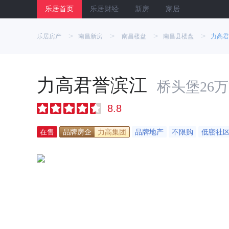
乐居首页
乐居财经
新房
家居
>
>
>
>
乐居房产
南昌新房
南昌楼盘
南昌县楼盘
力高君
力高君誉滨江
桥头堡26
8.8
在售
品牌房企
力高集团
品牌地产
不限购
低密社