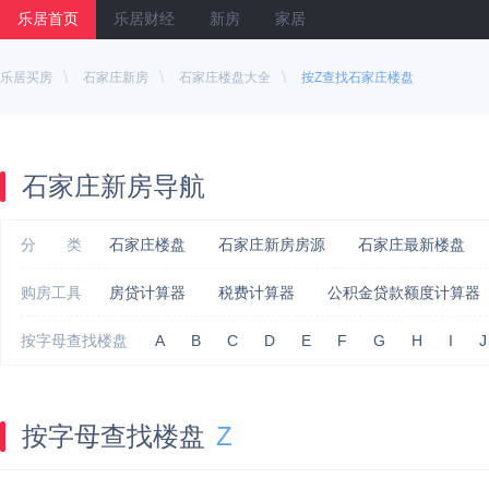
乐居首页
乐居财经
新房
家居
\
\
\
乐居买房
石家庄新房
石家庄楼盘大全
按Z查找石家庄楼盘
石家庄新房导航
分 类
石家庄楼盘
石家庄新房房源
石家庄最新楼盘
购房工具
房贷计算器
税费计算器
公积金贷款额度计算器
按字母查找楼盘
A
B
C
D
E
F
G
H
I
J
按字母查找楼盘
Z