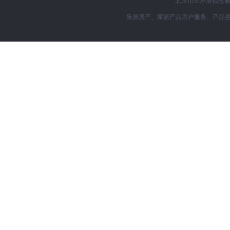
北京怡生乐居信息服务
乐居房产、家居产品用户服务、产品咨询购买