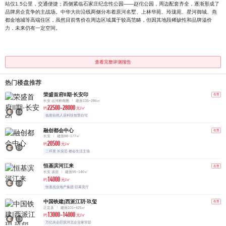
站仅1.5公里，交通便捷；西侧紧临石家庄纪念性公园——赵佗公园，周边配套齐全，逐渐形成了
品牌房企竞争的主战场。中华大街沿线两侧分布着原河名墅、上林华苑、玲珑苑、星河御城、燕
都金地城等高端住区，虽然目前售价在周边区域属于较高范畴，但因其地段稀缺性和品牌溢价
力，未来仍有一定空间。
查看完整评测报告
热门楼盘推荐
荣盛首府Ⅱ期·长安印
在售
长安 运河桥商圈
建面135~286㎡
22500-28000
约
元/㎡
低密自然人居科技智慧住宅
融创都会中心
在售
长安
建面88~177㎡
20500
约
元/㎡
二环里 长安芯 都会生活主场
恒基滨河江来
在售
长安 谈固
建面95~140㎡
14000
约
元/㎡
恒基兆业地产集团 巨幕宽厅
中国铁建|西派江玥·玖玺
在售
正定县
建面101~425㎡
13000-14000
约
元/㎡
万亿央企巨筑河北企业家官邸