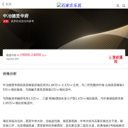
新房
中冶德贤华府
该房价信息仅供参考
在售
19000-24000
楼盘均价
约
元/㎡
变价通
均价环比 持平
知
价格分析
中冶德贤华府的高层精装价格区间为1.86万/㎡-2.3万/㎡之间，与二环范围内中海·云锦高层精装2.
5万/㎡相比较低，与国赫天著高层精装2万/㎡相比适中。
与同板块华融府毛坯1.5万/㎡、三盛·明瀚|璞悦长安小户型1.4万/㎡相比较高，与中基禧悦府洋房
1.85万/㎡相比价格适中。
项目东临兴北街，西至中华大街，北临赵佗路、南至新苑路，中华大街为石家庄南北主干道，南
至南三环，北至绕城高速，贯穿新华区和桥西区，是石家庄第二迎宾大道，距离地铁3号线柏林庄