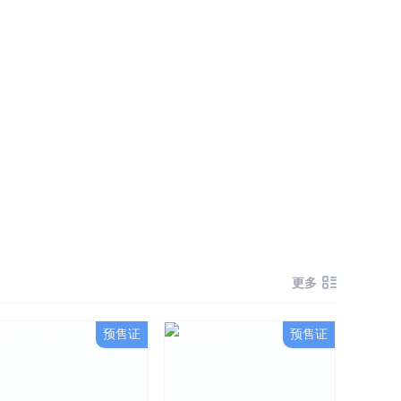
更多
预售证
预售证