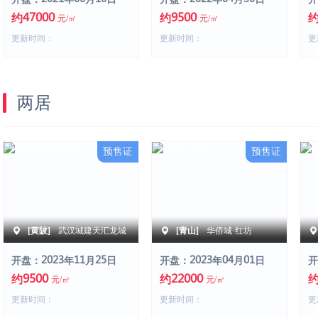
约
83777
约
4277
元/㎡
元/㎡
更新时间：
更新时间：
更
两居
预售证
预售证
[黄陂]
武汉城建天汇龙城
[青山]
华侨城·红坊
开盘：1716年55月12日
开盘：1716年78月75日
开
约
4277
约
11777
元/㎡
元/㎡
更新时间：
更新时间：
更