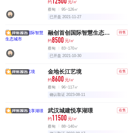
12500
约
元/㎡
蔡甸
95~126㎡
已开盘 2021-11-27
融创首创国际智慧生态城市
待售
8500
约
元/㎡
蔡甸
83~170㎡
已开盘 2021-10-30
金地长江艺境
在售
8600
约
元/㎡
蔡甸
96~117㎡
确认取证 2023-08-11
武汉城建悦享湖璟
在售
11500
约
元/㎡
蔡甸
88~140㎡