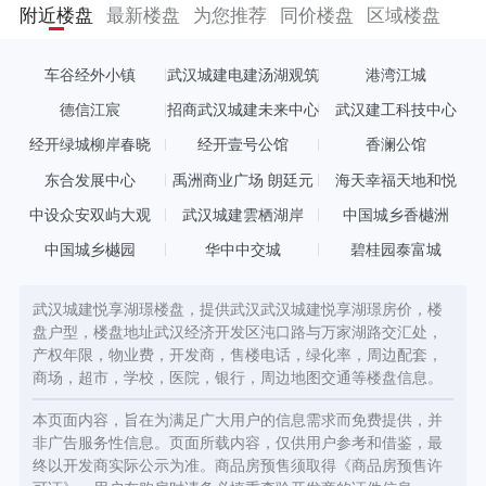
个区域及商圈。项目距离经开万达、经开永旺仅10分钟车程，且拥
附近楼盘
最新楼盘
为您推荐
同价楼盘
区域楼盘
有4000㎡底商、自带约7.5万方社区服务型商业聚合体，吃喝玩乐
购一站式满足，奢享百万体量商业。教育方面，政府斥资11亿打造
的经开外国语学校就在项目正对面。经开外校是和全国首批7所外
车谷经外小镇
武汉城建电建汤湖观筑
港湾江城
国语学校之一的武汉外国语学校合作办学、委托管理，还有知名校
长坐镇，涵盖小学、初中、高中及国际部，是一所具有高起点、高
德信江宸
招商武汉城建未来中心
武汉建工科技中心
品质、高站位的国内一流，与国际接轨的名校。除了经开外校，项
经开绿城柳岸春晓
经开壹号公馆
香澜公馆
目自身规划有一所12班的幼儿园，周边还有沌口小学、万家湖小
学。12年全龄优质教育资源，让孩子从小赢在起跑线上。项目医疗
东合发展中心
禹洲商业广场 朗廷元
海天幸福天地和悦
资源配套丰富，协和西院、武汉亚心总医院两所知名三甲医院为您
著
中设众安双屿大观
武汉城建雲栖湖岸
中国城乡香樾洲
和家人的健康保驾护航。 项目位于汤湖、万家湖两湖中心，近享生
态绿意，两大公园环绕，集园林景观、旅游观赏、休闲娱乐于一
中国城乡樾园
华中中交城
碧桂园泰富城
体。
武汉城建悦享湖璟楼盘，提供武汉武汉城建悦享湖璟房价，楼
盘户型，楼盘地址武汉经济开发区沌口路与万家湖路交汇处，
产权年限，物业费，开发商，售楼电话，绿化率，周边配套，
商场，超市，学校，医院，银行，周边地图交通等楼盘信息。
本页面内容，旨在为满足广大用户的信息需求而免费提供，并
非广告服务性信息。页面所载内容，仅供用户参考和借鉴，最
终以开发商实际公示为准。商品房预售须取得《商品房预售许