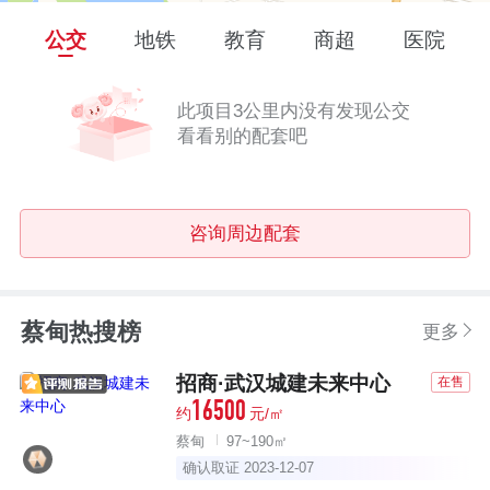
公交
地铁
教育
商超
医院
此项目3公里内没有发现公交
看看别的配套吧
咨询周边配套
蔡甸热搜榜
更多
招商·武汉城建未来中心
在售
16500
约
元/㎡
蔡甸
97~190㎡
确认取证 2023-12-07