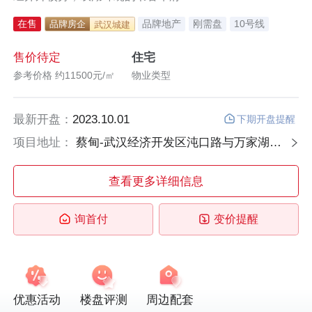
在售
品牌地产
刚需盘
10号线
品牌房企
武汉城建
售价待定
住宅
参考价格 约11500元/㎡
物业类型
最新开盘：
2023.10.01
下期开盘提醒
项目地址：
蔡甸-武汉经济开发区沌口路与万家湖路交汇处
查看更多详细信息
询首付
变价提醒
优惠活动
楼盘评测
周边配套