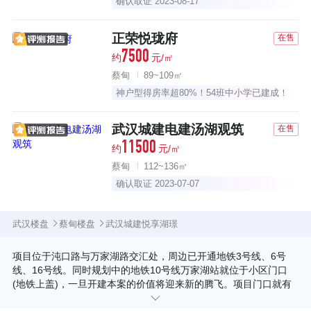
确认取证 2023-08-17
正荣悦珑府
在售
7500
约
元/㎡
蔡甸
89~109㎡
神户型得房率超80%！54班中小学已建成！
武汉城建电建汤湖观筑
在售
11500
约
元/㎡
蔡甸
112~136㎡
确认取证 2023-07-07
武汉楼盘
蔡甸楼盘
武汉城建悦享湖璟
项目位于沌口路与万家湖路交汇处，周边已开通地铁3号线、6号
线、16号线。同时规划中的地铁10号线万家湖站就位于小区门口
(地铁上盖)，一旦开建本案的价值将迎来新的腾飞。项目门口就有
394、654、K03、639、398等多条公交线路可直达沌口、汉阳各