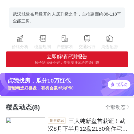
武汉城建布局经开的人居升级之作，主推建面约88-118平
全能三房。
价格分析
楼盘规划
户型解析
交通出行
周边配套
立即解锁评测报告
房子到底好不好，专业测评师给您说门道
点我找房，瓜分10万红包
参与活动
智能精选好楼盘，有机会赢华为P50
楼盘动态(8)
全部动态
三大纯新盘首获证！武
销售信息
汉8月下半月12盘2150套住宅入