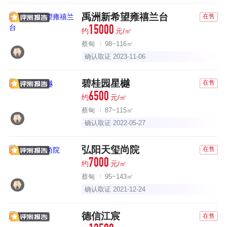
禹洲新希望雍禧兰台
在售
15000
约
元/㎡
蔡甸
98~116㎡
确认取证 2023-11-06
碧桂园星樾
在售
6500
约
元/㎡
蔡甸
87~115㎡
确认取证 2022-05-27
弘阳天玺尚院
在售
7000
约
元/㎡
蔡甸
95~143㎡
确认取证 2021-12-24
德信江宸
在售