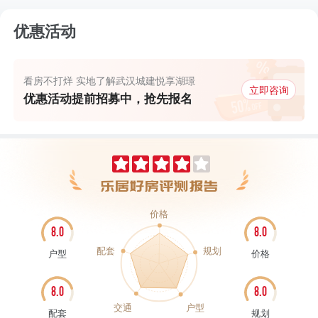
优惠活动
看房不打烊 实地了解武汉城建悦享湖璟
立即咨询
优惠活动提前招募中，抢先报名
价格
8.0
8.0
配套
规划
户型
价格
8.0
8.0
交通
户型
配套
规划