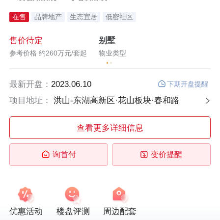
在售
品牌地产
生态宜居
低密社区
售价待定
别墅
售
参考价格 约260万元/套起
物业类型
参
最新开盘：
2023.06.10
下期开盘提醒
项目地址：
洪山-东湖高新区·花山板块·春和路
查看更多详细信息
询首付
变价提醒
优惠活动
楼盘评测
周边配套