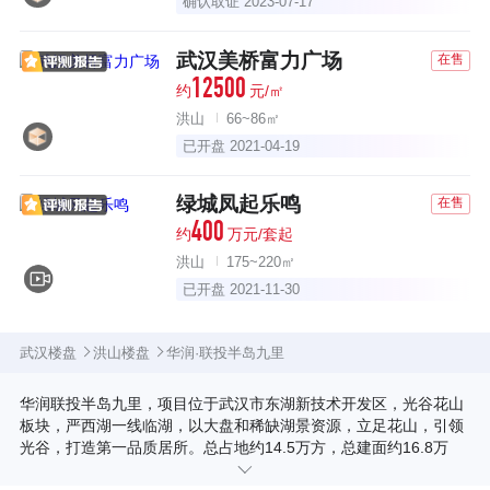
确认取证 2023-07-17
武汉美桥富力广场
在售
12500
约
元/㎡
洪山
66~86㎡
已开盘 2021-04-19
绿城凤起乐鸣
在售
400
约
万元/套起
洪山
175~220㎡
已开盘 2021-11-30
武汉楼盘
洪山楼盘
华润·联投半岛九里
华润联投半岛九里，项目位于武汉市东湖新技术开发区，光谷花山
板块，严西湖一线临湖，以大盘和稀缺湖景资源，立足花山，引领
光谷，打造第一品质居所。总占地约14.5万方，总建面约16.8万
方，容积率1.16，共1290户，涵盖高层，洋房，别墅，商业等多业