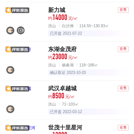
新力城
在售
14000
约
元/㎡
洪山
白沙洲
114.55~130.83㎡
已开盘 2021-07-22
东湖金茂府
在售
23000
约
元/㎡
洪山
杨春湖
118~188㎡
确认取证 2023-10-20
武汉卓越城
在售
8500
约
元/㎡
洪山
71~103㎡
已开盘 2022-03-12
世茂十里星河
在售