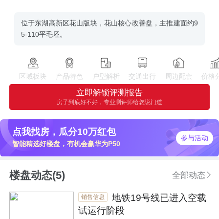
位于东湖高新区花山版块，花山核心改善盘，主推建面约9
5-110平毛坯。
区域板块
产品特色
户型解析
交通出行
周边配套
价格
立即解锁评测报告
房子到底好不好，专业测评师给您说门道
点我找房，瓜分10万红包
参与活动
智能精选好楼盘，有机会赢华为P50
楼盘动态(5)
全部动态
地铁19号线已进入空载
销售信息
试运行阶段