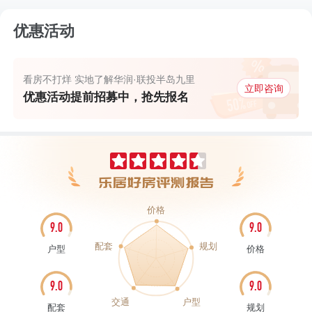
优惠活动
看房不打烊 实地了解华润·联投半岛九里
立即咨询
优惠活动提前招募中，抢先报名
价格
9.0
9.0
配套
规划
户型
价格
9.0
9.0
交通
户型
配套
规划