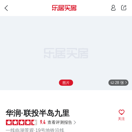
28 张
图片
华润·联投半岛九里
关注
查看评测报告
9.4
一线临湖景观·19号地铁沿线