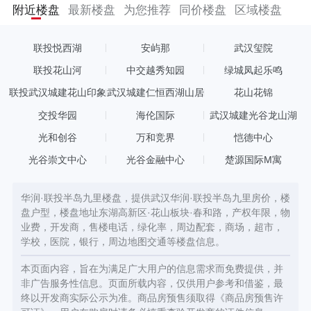
态一线湖居。 华润联投半岛九里项目自带幼儿园，临近光谷二十六
附近楼盘
最新楼盘
为您推荐
同价楼盘
区域楼盘
小、华科附中附小等资源，严西湖一线湖景，左邻五星级绿色生态
酒店希尔顿酒店。 半岛九里，项目串联起的严西湖九里湖岸线，为
湖岛生活著立作品。华润九里系列，作为TOP系产品，所到之处，
联投悦西湖
安屿那
武汉玺院
皆是封面著作。上海外滩九里、海南石梅湾九里，每一个“九里”，
都是一座城市高光。
联投花山河
中交越秀知园
绿城凤起乐鸣
联投武汉城建花山印象
武汉城建仁恒西湖山居
花山花锦
交投华园
海伦国际
武汉城建光谷龙山湖
光和创谷
万和竞界
恺德中心
光谷崇文中心
光谷金融中心
楚源国际M寓
华润·联投半岛九里楼盘，提供武汉华润·联投半岛九里房价，楼
盘户型，楼盘地址东湖高新区·花山板块·春和路，产权年限，物
业费，开发商，售楼电话，绿化率，周边配套，商场，超市，
学校，医院，银行，周边地图交通等楼盘信息。
本页面内容，旨在为满足广大用户的信息需求而免费提供，并
非广告服务性信息。页面所载内容，仅供用户参考和借鉴，最
终以开发商实际公示为准。商品房预售须取得《商品房预售许