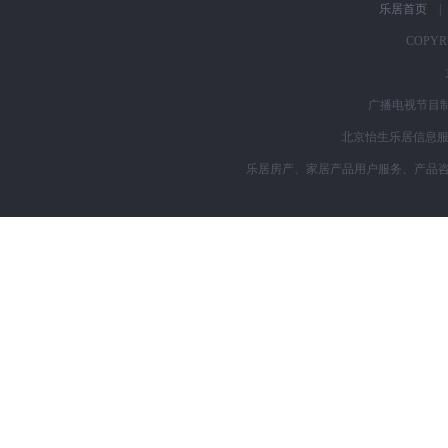
乐居首页
|
COPYRI
广播电视节目制
北京怡生乐居信息服务
乐居房产、家居产品用户服务、产品咨询购买