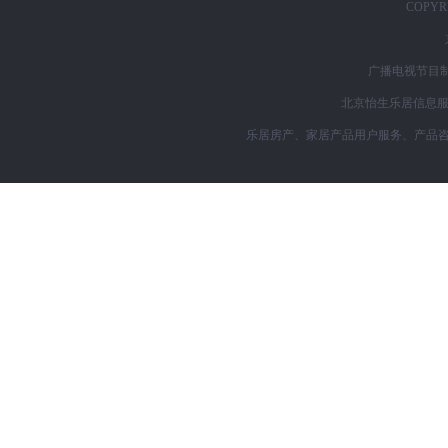
COPYRI
广播电视节目制
北京怡生乐居信息服务
乐居房产、家居产品用户服务、产品咨询购买