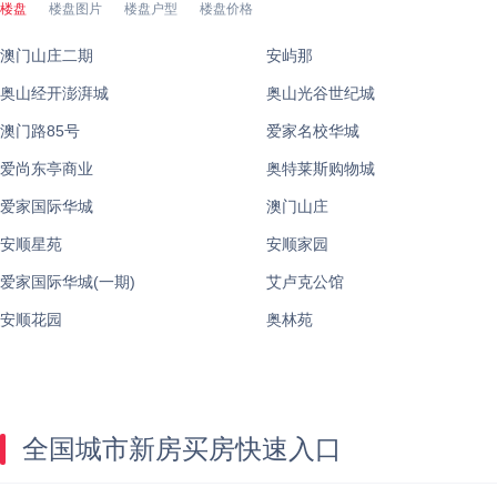
楼盘
楼盘图片
楼盘户型
楼盘价格
澳门山庄二期
安屿那
奥山经开澎湃城
奥山光谷世纪城
澳门路85号
爱家名校华城
爱尚东亭商业
奥特莱斯购物城
爱家国际华城
澳门山庄
安顺星苑
安顺家园
爱家国际华城(一期)
艾卢克公馆
安顺花园
奥林苑
全国城市新房买房快速入口