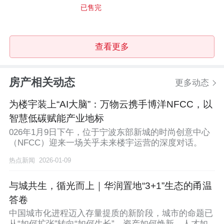
已售完
查看更多
房产相关动态
更多动态
为楼宇装上“AI大脑”：万物云携手博洋NFCC，以
智慧低碳赋能产业地标
026年1月9日下午，位于宁波东部新城的时尚创意中心
（NFCC）迎来一场关乎未来楼宇运营的深度对话。
热点新闻
2026-01-09
与城共生，循光而上｜华润置地“3+1”生态的甬温
答卷
中国城市化进程迈入存量提质的新阶段，城市的命题已
从“如何扩张”转向“如何生长”。资产如何焕新、人才如