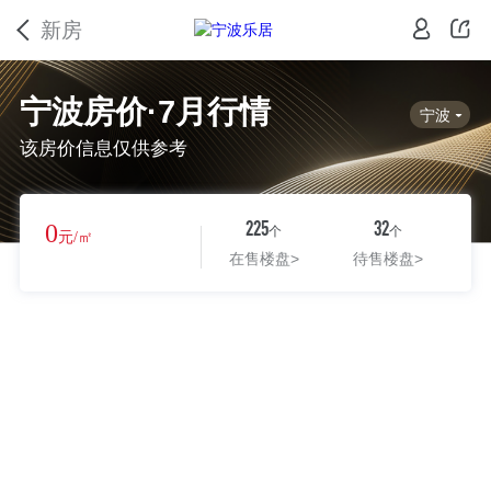
新房
宁波房价·7月行情
宁波
该房价信息仅供参考
0
225
32
个
个
元/㎡
在售楼盘
>
待售楼盘
>