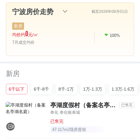
截至2026年08月01日
新房
0
均价约
元/㎡
100%
比上月
7月成交均价
新房
6千以下
6千-8千
8千-1万
1万-1.3万
1.3万-1.6万
亭湖度假村（备案名亭湖名庭）
已售完
奉化 奉化银泰城
已售完
47-117m2现房度假