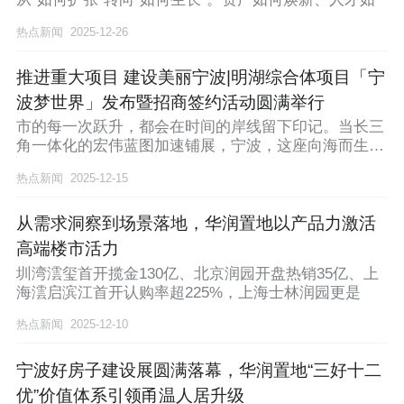
热点新闻
2025-12-26
推进重大项目 建设美丽宁波|明湖综合体项目「宁
波梦世界」发布暨招商签约活动圆满举行
市的每一次跃升，都会在时间的岸线留下印记。当长三
角一体化的宏伟蓝图加速铺展，宁波，这座向海而生的
千年
热点新闻
2025-12-15
从需求洞察到场景落地，华润置地以产品力激活
高端楼市活力
圳湾澐玺首开揽金130亿、北京润园开盘热销35亿、上
海澐启滨江首开认购率超225%，上海士林润园更是
热点新闻
2025-12-10
宁波好房子建设展圆满落幕，华润置地“三好十二
优”价值体系引领甬温人居升级