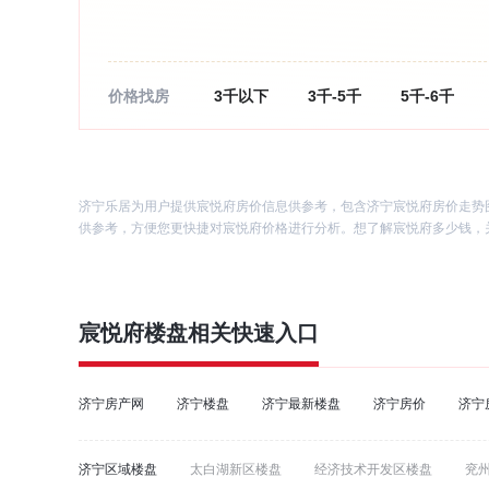
价格找房
3千以下
3千-5千
5千-6千
1万以上
济宁乐居为用户提供宸悦府房价信息供参考，包含济宁宸悦府房价走势
供参考，方便您更快捷对宸悦府价格进行分析。想了解宸悦府多少钱，关
宸悦府
楼盘相关快速入口
济宁房产网
济宁楼盘
济宁最新楼盘
济宁房价
济宁
济宁区域楼盘
太白湖新区楼盘
经济技术开发区楼盘
兖