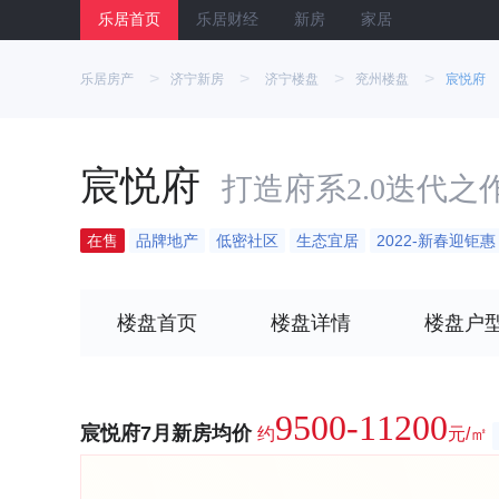
乐居首页
乐居财经
新房
家居
>
>
>
>
乐居房产
济宁新房
济宁楼盘
兖州楼盘
宸悦府
宸悦府
打造府系2.0迭代之
在售
品牌地产
低密社区
生态宜居
2022-新春迎钜惠
楼盘首页
楼盘详情
楼盘户
9500-11200
宸悦府7月新房均价
约
元/㎡