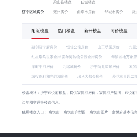
梁山县楼盘
任城楼盘
济宁区域房价
兖州房价
曲阜市房价
邹城市房价
微
附近楼盘
热门楼盘
新开楼盘
同价楼盘
融创济宁府房价
恒信公馆房价
山工璞园房价
九巨
红星瑞马世家金街 爱琴海购物公园金街房价
华润置地万象府
湖畔学府房价
九瑞城房价
济宁尚龙星耀房价
国滨
城投保利和光屿湖房价
瑞马大都会房价
菱花富贵园二
楼盘概述：
济宁宸悦府楼盘，提供宸悦府房价，宸悦府户型图，宸悦府
边地图交通等楼盘信息。
触屏楼盘入口：
宸悦府
宸悦府户型图
宸悦府图片
宸悦府基本信