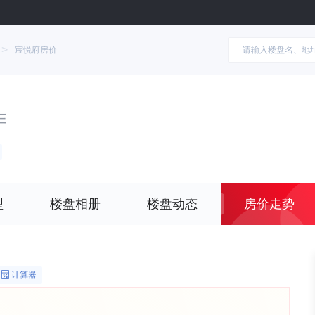
>
宸悦府房价
作
型
楼盘相册
楼盘动态
房价走势
计算器