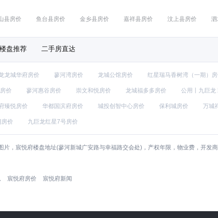
山县房价
鱼台县房价
金乡县房价
嘉祥县房价
汶上县房价
泗
楼盘推荐
二手房直达
龙龙城华府房价
蓼河湾房价
龙城公馆房价
红星瑞马香树湾（一期）房
房价
蓼河惠谷房价
崇文和悦房价
龙城福多多房价
公用丨九巨龙
府臻悦房价
华都国滨府房价
城投创智中心房价
保利城房价
万城
期房价
九巨龙红星7号房价
图片，宸悦府楼盘地址(蓼河新城广安路与幸福路交会处)，产权年限，物业费，开发
息
宸悦府房价
宸悦府新闻