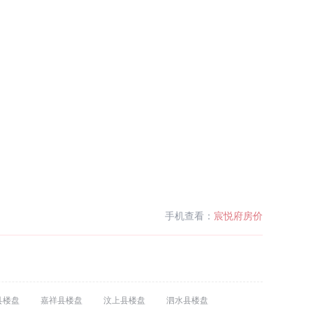
手机查看：
宸悦府房价
县楼盘
嘉祥县楼盘
汶上县楼盘
泗水县楼盘