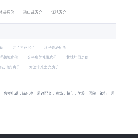
水县房价
梁山县房价
任城房价
价
才子嘉苑房价
瑞马锦庐房价
 理想城房价
金科集美礼悦房价
龙城坤园房价
祥云锦府房价
海达未来之光房价
商，售楼电话，绿化率，周边配套，商场，超市，学校，医院，银行，周