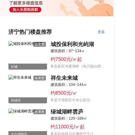
济宁热门楼盘推荐
更多
城投保利和光屿湖
效果图
建筑面积：97~134㎡
约7500元/㎡起
高新区鸿雁湖畔（海川路以西、山博路南）
任城
祥生未来城
效果图
建筑面积：104~144㎡
约8500元/㎡
孟子湖新区中央公园北
邹城市
绿城湖畔雲庐
效果图
建筑面积：120~189㎡
约11000元/㎡起
车站南路与石佛路交叉口
太白湖新区