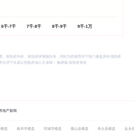
6千-7千
7千-8千
8千-9千
9千-1万
图、宸悦府均价、宸悦府评测报告等，同时为您推荐济宁热门楼盘房价涨跌榜
注济宁乐居让您购房省心又省钱！ 触屏版:
宸悦府房价
房地产新闻
州楼盘
曲阜市楼盘
邹城市楼盘
微山县楼盘
鱼台县楼盘
金乡