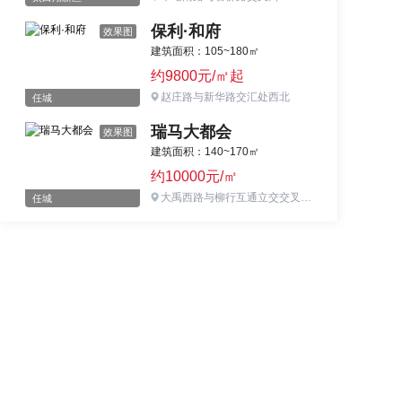
保利·和府
效果图
建筑面积：105~180㎡
约9800元/㎡起
赵庄路与新华路交汇处西北
任城
瑞马大都会
效果图
建筑面积：140~170㎡
约10000元/㎡
大禹西路与柳行互通立交交叉口东南约220米
任城