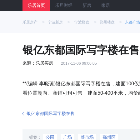
乐居首页
乐居财经
新房
家居
>
>
>
>
乐居房产
宁波新房
宁波楼盘
鄞州楼盘
东都广场
银亿东都国际写字楼在售
来源：乐居买房
2017-11-06 09:00:05
**(编辑 李晓琼)银亿东都国际写字楼在售，建面100仅
看位置朝向。商铺可租可售，建面50-400平米，均价
银亿东都国际写字楼在售
标签：
公园
广场
菜市场
鄞州区