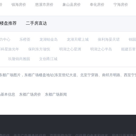
价
镇海房价
慈溪市房价
象山县房价
奉化房价
宁海房价
楼盘推荐
二手房直达
力中心
乐橙荟
龙湖铂金岛
龙湖天曜上城
保利海晏天珺
锦园
万科星旅光年
保利东方瑧悦
明湖之心星洲
明湖之心半岛
能建百誉
玖隆锦尚雅园
文创甬江城
都广场图片，东都广场楼盘地址(东至世纪大道、北至宁穿路、南邻月明路、西至宁穿
场基本信息
东都广场房价
东都广场新闻
费提供，并非广告服务性信息。页面所载内容，仅供用户参考和借鉴，最终以开发商