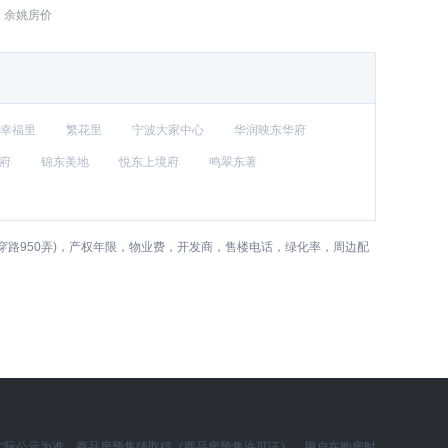
余姚房价
幸福里
繁花里
宁波大家中心
华润映东华府
府
锦东美地
悦东上境府
鸣翠东著
路950弄)，产权年限，物业费，开发商，售楼电话，绿化率，周边配
实际公示为准。商品房预售须取得《商品房预售许可证》，用户在购房时