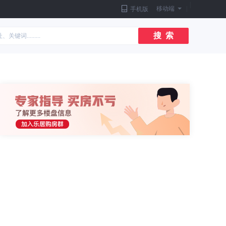
|
移动端
|
手机版
搜 索