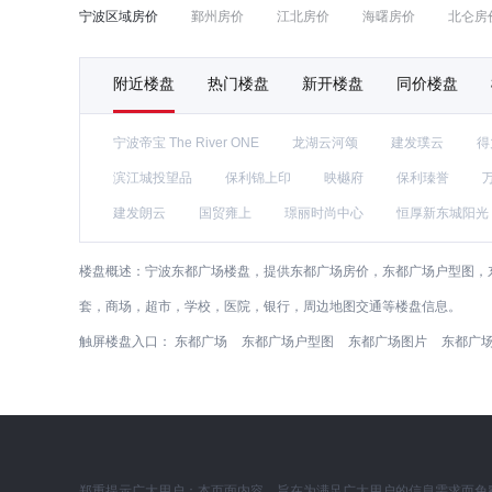
宁波区域房价
鄞州房价
江北房价
海曙房价
北仑房
附近楼盘
热门楼盘
新开楼盘
同价楼盘
宁波帝宝 The River ONE
龙湖云河颂
建发璞云
得
滨江城投望品
保利锦上印
映樾府
保利瑧誉
建发朗云
国贸雍上
璟丽时尚中心
恒厚新东城阳光
楼盘概述：
宁波东都广场楼盘，提供东都广场房价，东都广场户型图，东
套，商场，超市，学校，医院，银行，周边地图交通等楼盘信息。
触屏楼盘入口：
东都广场
东都广场户型图
东都广场图片
东都广
郑重提示广大用户：本页面内容，旨在为满足广大用户的信息需求而免