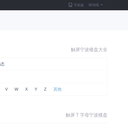
|
移动端
|
手机版
触屏宁波楼盘大全
动态
V
W
X
Y
Z
其他
触屏 T 字母宁波楼盘