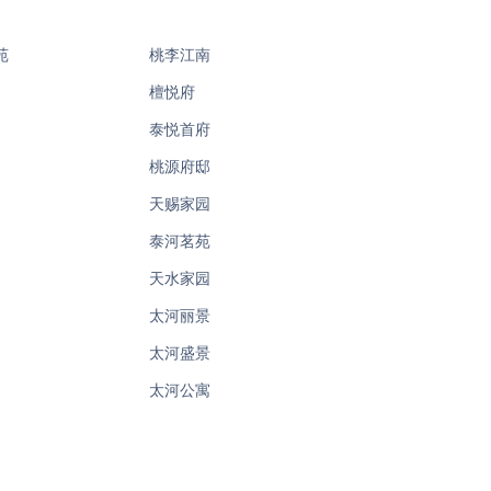
苑
桃李江南
檀悦府
泰悦首府
桃源府邸
天赐家园
泰河茗苑
天水家园
太河丽景
太河盛景
太河公寓