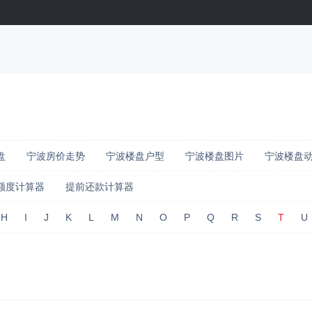
盘
宁波房价走势
宁波楼盘户型
宁波楼盘图片
宁波楼盘
额度计算器
提前还款计算器
H
I
J
K
L
M
N
O
P
Q
R
S
T
U