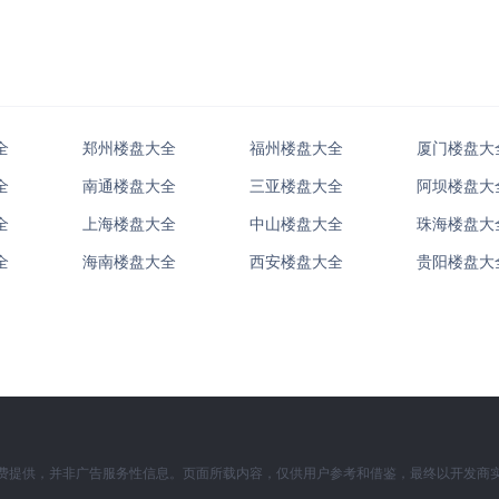
全
郑州楼盘大全
福州楼盘大全
厦门楼盘大
全
南通楼盘大全
三亚楼盘大全
阿坝楼盘大
全
上海楼盘大全
中山楼盘大全
珠海楼盘大
全
海南楼盘大全
西安楼盘大全
贵阳楼盘大
费提供，并非广告服务性信息。页面所载内容，仅供用户参考和借鉴，最终以开发商