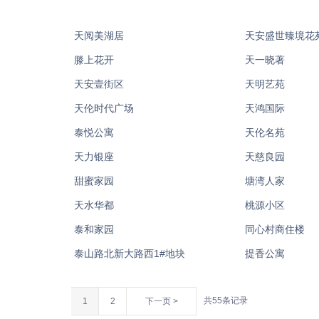
天阅美湖居
天安盛世臻境花
滕上花开
天一晓著
天安壹街区
天明艺苑
天伦时代广场
天鸿国际
泰悦公寓
天伦名苑
天力银座
天慈良园
甜蜜家园
塘湾人家
天水华都
桃源小区
泰和家园
同心村商住楼
泰山路北新大路西1#地块
提香公寓
共55条记录
1
2
下一页 >