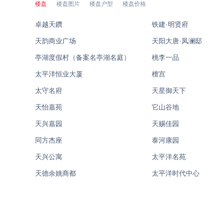
楼盘
楼盘图片
楼盘户型
楼盘价格
卓越天鑽
铁建·明贤府
天韵商业广场
天阳大唐·凤澜邸
亭湖度假村（备案名亭湖名庭）
桃李一品
太平洋恒业大厦
檀宫
太守名府
天星御天下
天怡嘉苑
它山谷地
天兴嘉园
天赐佳园
同方杰座
泰河康园
天兴公寓
太平洋名苑
天德余姚商都
太平洋时代中心