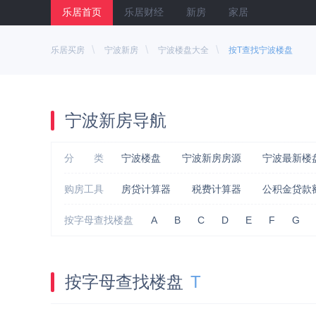
乐居首页
乐居财经
新房
家居
\
\
\
乐居买房
宁波新房
宁波楼盘大全
按T查找宁波楼盘
宁波新房导航
分 类
宁波楼盘
宁波新房房源
宁波最新楼
购房工具
房贷计算器
税费计算器
公积金贷款
按字母查找楼盘
A
B
C
D
E
F
G
按字母查找楼盘
T