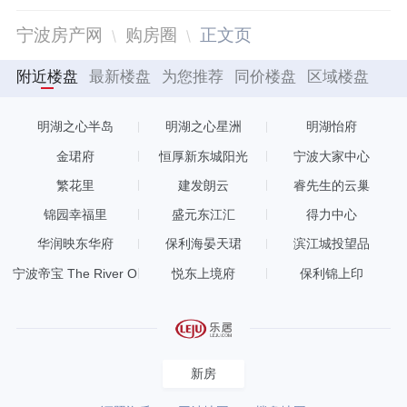
宁波房产网
购房圈
正文页
附近楼盘
最新楼盘
为您推荐
同价楼盘
区域楼盘
明湖之心半岛
明湖之心星洲
明湖怡府
金珺府
恒厚新东城阳光
宁波大家中心
繁花里
建发朗云
睿先生的云巢
锦园幸福里
盛元东江汇
得力中心
华润映东华府
保利海晏天珺
滨江城投望品
宁波帝宝 The River O
悦东上境府
保利锦上印
NE
新房