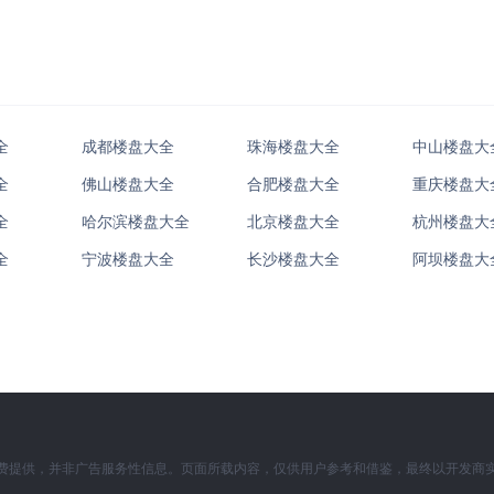
全
成都楼盘大全
珠海楼盘大全
中山楼盘大
全
佛山楼盘大全
合肥楼盘大全
重庆楼盘大
全
哈尔滨楼盘大全
北京楼盘大全
杭州楼盘大
全
宁波楼盘大全
长沙楼盘大全
阿坝楼盘大
费提供，并非广告服务性信息。页面所载内容，仅供用户参考和借鉴，最终以开发商