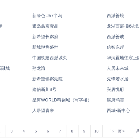
新绿色 J57半岛
西派善境
玺
鹭岛鑫宸壹品
龙湖西宸·御湖境
新希望长粼府
西派善成
新城悦隽盛世
信智东岸
中国铁建西派城央
华润置地玺宸上
派融城
翔龙湾
人居未来城
新希望锦粼湖院
先锋若水居
建信新川8号
兴唐悦府
星河WORLD科创城（写字楼）
溪府鸿雲
人居望青来
西城•新中心
2
3
4
5
6
7
8
9
10
下一页 >