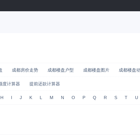
盘
成都房价走势
成都楼盘户型
成都楼盘图片
成都楼盘
额度计算器
提前还款计算器
H
I
J
K
L
M
N
O
P
Q
R
S
T
U