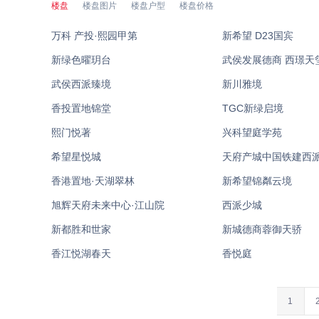
楼盘
楼盘图片
楼盘户型
楼盘价格
万科 产投·熙园甲第
新希望 D23国宾
新绿色曜玥台
武侯发展德商 西璟天
武侯西派臻境
新川雅境
香投置地锦堂
TGC新绿启境
熙门悦著
兴科望庭学苑
希望星悦城
天府产城中国铁建西
香港置地·天湖翠林
新希望锦粼云境
旭辉天府未来中心·江山院
西派少城
新都胜和世家
新城德商蓉御天骄
香江悦湖春天
香悦庭
1