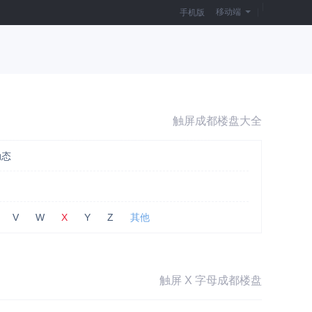
|
移动端
|
手机版
触屏成都楼盘大全
动态
V
W
X
Y
Z
其他
触屏 X 字母成都楼盘