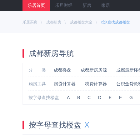
乐居首页
乐居财经
新房
家居
\
\
\
乐居买房
成都新房
成都楼盘大全
按X查找成都楼盘
成都新房导航
分 类
成都楼盘
成都新房房源
成都最新楼
购房工具
房贷计算器
税费计算器
公积金贷款
按字母查找楼盘
A
B
C
D
E
F
G
按字母查找楼盘
X