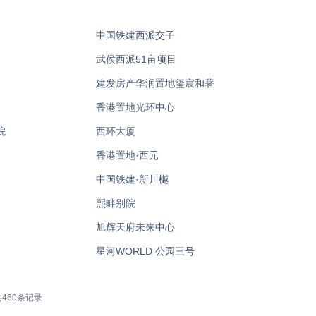
中国铁建西派交子
武侯西派51亩项目
建发房产华润置地玺宸和著
香港置地光环中心
院
西环大厦
香港置地·西元
中国铁建·新川樾
熙畔别院
旭辉天府未来中心
星河WORLD 公园三号
共460条记录