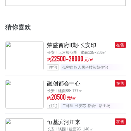
猜你喜欢
荣盛首府Ⅱ期·长安印
在售
长安
运河桥商圈
建面135~286㎡
22500-28000
约
元/㎡
住宅
低密自然人居科技智慧住宅
融创都会中心
在售
长安
建面88~177㎡
20500
约
元/㎡
住宅
二环里 长安芯 都会生活主场
恒基滨河江来
在售
长安
谈固
建面95~140㎡