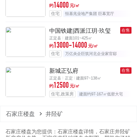
14000
约
元/㎡
住宅
恒基兆业地产集团 巨幕宽厅
中国铁建|西派江玥·玖玺
在售
正定县
建面101~425㎡
13000-14000
约
元/㎡
住宅
万亿央企巨筑河北企业家官邸
新城正弘府
在售
正定县
正定
建面97~138㎡
12500
约
元/㎡
住宅,政策房
建面约97-167㎡低密大宅
石家庄楼盘
井陉矿
石家庄楼盘为您提供：石家庄楼盘详情，石家庄井陉矿