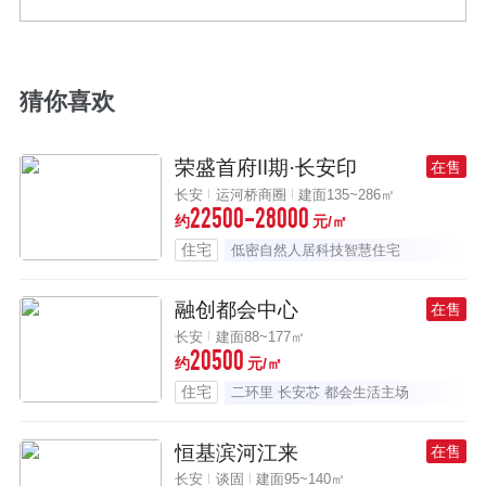
猜你喜欢
荣盛首府Ⅱ期·长安印
在售
长安
运河桥商圈
建面135~286㎡
22500-28000
约
元/㎡
住宅
低密自然人居科技智慧住宅
融创都会中心
在售
长安
建面88~177㎡
20500
约
元/㎡
住宅
二环里 长安芯 都会生活主场
恒基滨河江来
在售
长安
谈固
建面95~140㎡