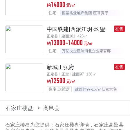
14000
约
元/㎡
住宅
恒基兆业地产集团 巨幕宽厅
中国铁建|西派江玥·玖玺
在售
正定县
建面101~425㎡
13000-14000
约
元/㎡
住宅
万亿央企巨筑河北企业家官邸
新城正弘府
在售
正定县
正定
建面97~138㎡
12500
约
元/㎡
住宅,政策房
建面约97-167㎡低密大宅
石家庄楼盘
高邑县
石家庄楼盘为您提供：石家庄楼盘详情，石家庄高邑县