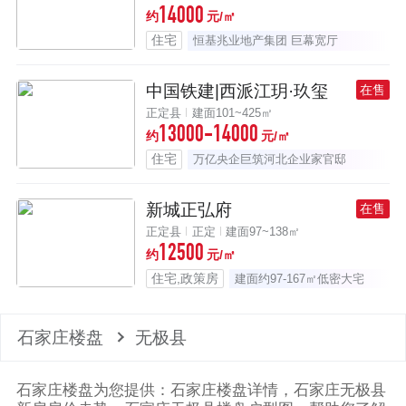
14000
约
元/㎡
住宅
恒基兆业地产集团 巨幕宽厅
中国铁建|西派江玥·玖玺
在售
正定县
建面101~425㎡
13000-14000
约
元/㎡
住宅
万亿央企巨筑河北企业家官邸
新城正弘府
在售
正定县
正定
建面97~138㎡
12500
约
元/㎡
住宅,政策房
建面约97-167㎡低密大宅
石家庄楼盘
无极县
石家庄楼盘为您提供：石家庄楼盘详情，石家庄无极县