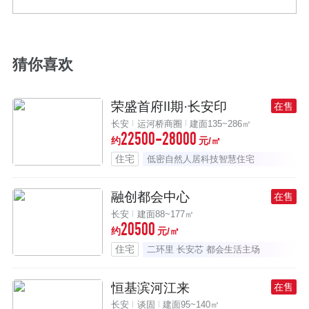
猜你喜欢
荣盛首府Ⅱ期·长安印
在售
长安
运河桥商圈
建面135~286㎡
22500-28000
约
元/㎡
住宅
低密自然人居科技智慧住宅
融创都会中心
在售
长安
建面88~177㎡
20500
约
元/㎡
住宅
二环里 长安芯 都会生活主场
恒基滨河江来
在售
长安
谈固
建面95~140㎡