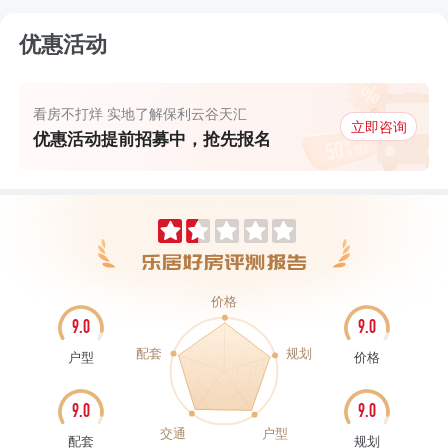
优惠活动
看房不打烊 实地了解保利云谷天汇
立即咨询
优惠活动提前招募中，抢先报名
价格
9.0
9.0
配套
规划
户型
价格
9.0
9.0
交通
户型
配套
规划