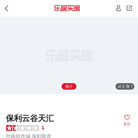
1 张
图片
保利云谷天汇
关注
4
丝路软件城 保利新盘