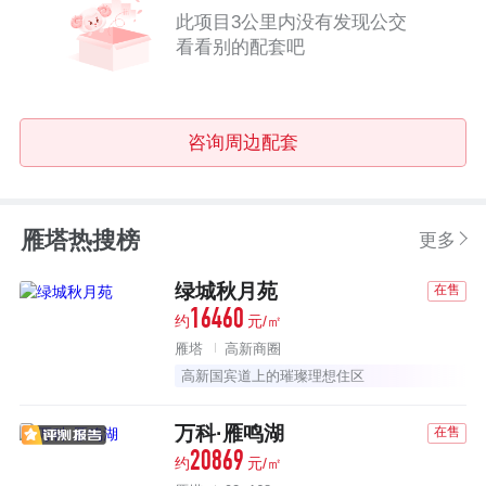
此项目3公里内没有发现公交
看看别的配套吧
咨询周边配套
雁塔热搜榜
更多
绿城秋月苑
在售
16460
约
元/㎡
雁塔
高新商圈
高新国宾道上的璀璨理想住区
万科·雁鸣湖
在售
20869
约
元/㎡