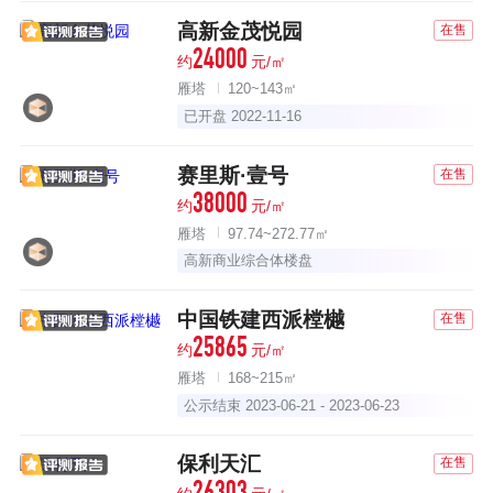
高新金茂悦园
在售
24000
约
元/㎡
雁塔
120~143㎡
已开盘 2022-11-16
赛里斯·壹号
在售
38000
约
元/㎡
雁塔
97.74~272.77㎡
高新商业综合体楼盘
中国铁建西派樘樾
在售
25865
约
元/㎡
雁塔
168~215㎡
公示结束 2023-06-21 - 2023-06-23
保利天汇
在售