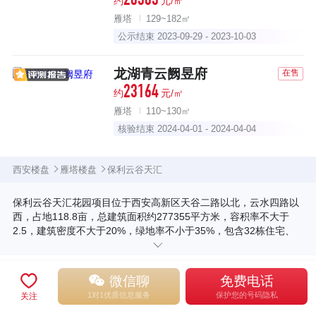
26303
约
元/㎡
雁塔
129~182㎡
公示结束 2023-09-29 - 2023-10-03
龙湖青云阙昱府
在售
23164
约
元/㎡
雁塔
110~130㎡
核验结束 2024-04-01 - 2024-04-04
西安楼盘
雁塔楼盘
保利云谷天汇
保利云谷天汇花园项目位于西安高新区天谷二路以北，云水四路以
西，占地118.8亩，总建筑面积约277355平方米，容积率不大于
2.5，建筑密度不大于20%，绿地率不小于35%，包含32栋住宅、
幼儿园、配套设施及部分临街商业，最大层数26层。 宗地地籍编号
GX3-36-14，位于高新丝路软件城云水四路与天谷二路西北角交汇
附近楼盘
最新楼盘
为您推荐
同价楼盘
区域楼盘
处，占地118.8亩，成交价27.67亿元，成交楼面价13972元/㎡，溢
微信聊
免费电话
价率14.91%，是西安今年首宗摇号诞生的地块。
1对1优质信息服务
保护您的号码隐私
关注
中海天谷时代
中海云水观园
邦泰观宸映玥府