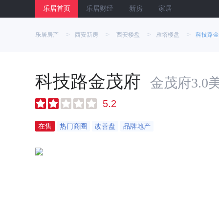
乐居首页
乐居财经
新房
家居
>
>
>
>
乐居房产
西安新房
西安楼盘
雁塔楼盘
科技路金
科技路金茂府
金茂府3.0
5.2
在售
热门商圈
改善盘
品牌地产