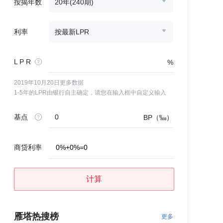
按揭年数
20年(240期)
利率
按最新LPR
L P R
%
2019年10月20日更多数据
1-5年的LPR由银行自主确定，请您在输入框中自定义输入
基点
BP（‱）
商贷利率
0
%
+
0
%
=
0
计算
雁塔热搜榜
更多