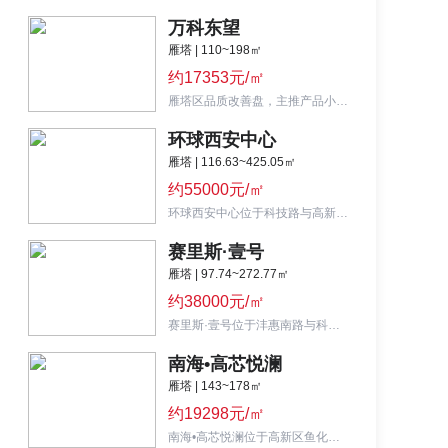
万科东望
雁塔 | 110~198㎡
约17353元/㎡
雁塔区品质改善盘，主推产品小高、高层，主推户型面积为110-198m²。
环球西安中心
雁塔 | 116.63~425.05㎡
约55000元/㎡
环球西安中心位于科技路与高新四路十字东北角（香格里拉酒店对面）,西安最大综合体项目
赛里斯·壹号
雁塔 | 97.74~272.77㎡
约38000元/㎡
赛里斯·壹号位于沣惠南路与科技五路交汇处西南,高新商业综合体楼盘
南海•高芯悦澜
雁塔 | 143~178㎡
约19298元/㎡
南海•高芯悦澜位于高新区鱼化寨版块，主力产品为高层，主打大平层，面积区间143-178㎡。