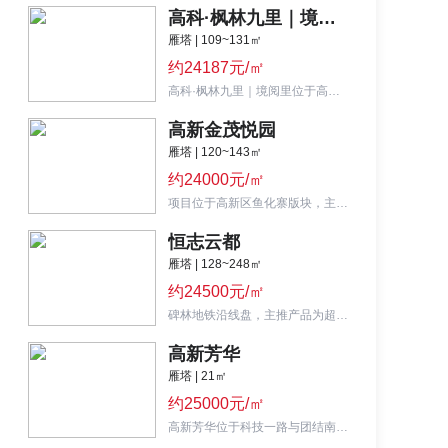
高科·枫林九里｜境阅里
雁塔 | 109~131㎡
约24187元/㎡
高科·枫林九里｜境阅里位于高新高新区科技四路与化龙一路交汇处西南角,国企开发高科地产
高新金茂悦园
雁塔 | 120~143㎡
约24000元/㎡
项目位于高新区鱼化寨版块，主力产品为小高层和高层，面积区间97-143㎡，两梯四户设计。
恒志云都
雁塔 | 128~248㎡
约24500元/㎡
碑林地铁沿线盘，主推产品为超高层，项目主打三/四居室。
高新芳华
雁塔 | 21㎡
约25000元/㎡
高新芳华位于科技一路与团结南路十字向东100米,高新区不限购公寓楼盘