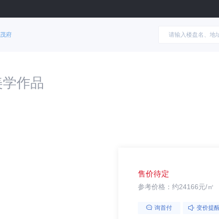
茂府
美学作品
售价待定
参考价格：约24166元/㎡
询首付
变价提