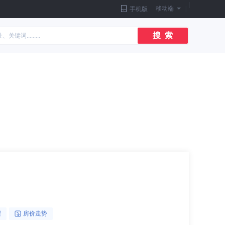
|
移动端
|
手机版
搜 索
醒
房价走势