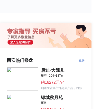
西安热门楼盘
更多
启迪·大院儿
雁塔 | 104~137㎡
约16272元/㎡
启迪大院儿主打高层产品，内部配套齐全，两梯四户设计，面积区间104-137㎡。
绿城秋月苑
雁塔