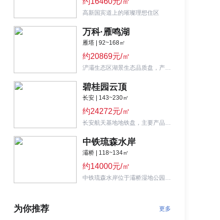
约16460元/㎡
高新国宾道上的璀璨理想住区
万科·雁鸣湖
雁塔 | 92~168㎡
约20869元/㎡
浐灞生态区湖景生态品质盘，产品主推高层、小高层，户型面积为143㎡/168㎡。
碧桂园云顶
长安 | 143~230㎡
约24272元/㎡
长安航天基地地铁盘，主要产品为高层、三期待售户型面积为143、190㎡。
中铁琉森水岸
灞桥 | 118~134㎡
约14000元/㎡
中铁琉森水岸位于灞桥湿地公园旁，项目主打小高层和洋房产品，主力户型面积92-167㎡。
为你推荐
更多