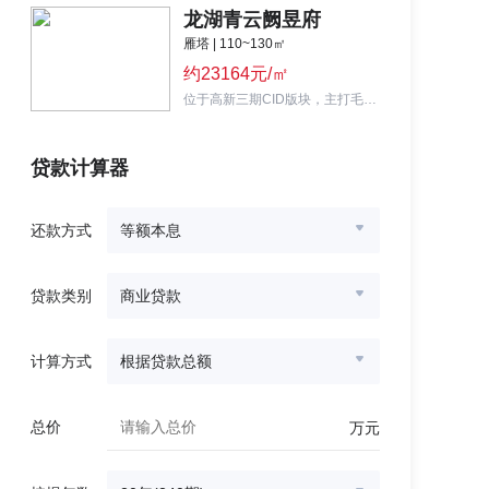
龙湖青云阙昱府
雁塔 | 110~130㎡
约23164元/㎡
位于高新三期CID版块，主打毛坯高层，主力户型110㎡、130㎡的三室两厅两卫。
贷款计算器
还款方式
等额本息
贷款类别
商业贷款
计算方式
根据贷款总额
总价
万元