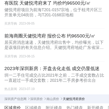
有医院 天健悦湾府来了 均价约96500元/㎡
健悦湾府项目为前海T201-0157宗地，位于桂湾片区三
开发单元04街坊，与T201-0168宗地相
买房导购
2023-09-05
前海商圈天健悦湾府 报价公布 约96500元/㎡
居买房消息速递，天健悦湾府出售中，均价曝光，以下
是该项目的有关信息介绍。天健悦湾府地处广东省深圳
市南
买房导购
2023-08-15
2023年深圳新房：开盘去化走低 成交仍显低迷
圳一二手住宅成交占比2021年之前，二手成交套数占比
一直超过一手成交套数；2021年二手房参考价出台
热点新闻
2023-07-19
深圳房产信息网
深圳房价
南山房价
天健悦湾府房价
区域房价
区域楼盘
附近楼盘
热门楼盘
新开楼盘