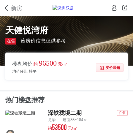
新房
天健悦湾府
该房价信息仅供参考
在售
96500
楼盘均价
约
元/㎡
变价通知
均价环比 持平
热门楼盘推荐
深铁珑境二期
在售
龙华
建面85~184㎡
53500
约
元/㎡