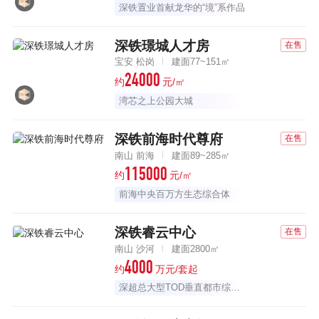
深铁置业首献龙华的“境”系作品
深铁璟城人才房
在售
宝安 松岗
建面77~151㎡
24000
约
元/㎡
湾芯之上公园大城
深铁前海时代尊府
在售
南山 前海
建面89~285㎡
115000
约
元/㎡
前海中央百万方生态综合体
深铁睿云中心
在售
南山 沙河
建面2800㎡
4000
约
万元/套起
深超总大型TOD垂直都市综合体