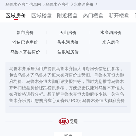
乌鲁木齐房产信息网
乌鲁木齐房价
水磨沟房价
区域房价
区域楼盘
附近楼盘
热门楼盘
新开楼盘
乌鲁木齐恒大御府房价
新市房价
天山房价
水磨沟房价
沙依巴克房价
头屯河房价
米东房价
乌鲁木齐县房价
达坂城房价
乌鲁木齐乐居为用户提供乌鲁木齐恒大御府房价信息供参考，
包含乌鲁木齐乌鲁木齐恒大御府房价走势图、乌鲁木齐恒大御
府均价、乌鲁木齐恒大御府评测报告等，同时为您推荐乌鲁木
齐热门楼盘房价涨跌榜供参考，方便您更快捷对乌鲁木齐恒大
御府价格进行分析。想了解乌鲁木齐恒大御府多少钱，关注乌
鲁木齐乐居让您购房省心又省钱! PC版:
乌鲁木齐恒大御府房价