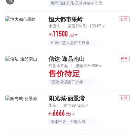
秉承创建非凡·至善共生的理念
恒大都市果岭
在售
水磨沟
建面104.51~153.67㎡
11500
约
元/㎡
宜居生态大盘自主投资
信达·逸品南山
在售
乌鲁木齐县
建面108~206㎡
售价待定
“庭院深深隐于坊巷”
阳光城·丽景湾
在售
米东
建面99~139㎡
6666
约
元/㎡
奥体舒居；全能大城