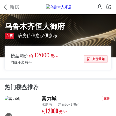
新房
乌鲁木齐恒大御府
该房价信息仅供参考
在售
12000
楼盘均价
约
元/㎡
变价通知
均价环比 持平
热门楼盘推荐
富力城
在售
水磨沟
建面95~178㎡
12000
约
元/㎡