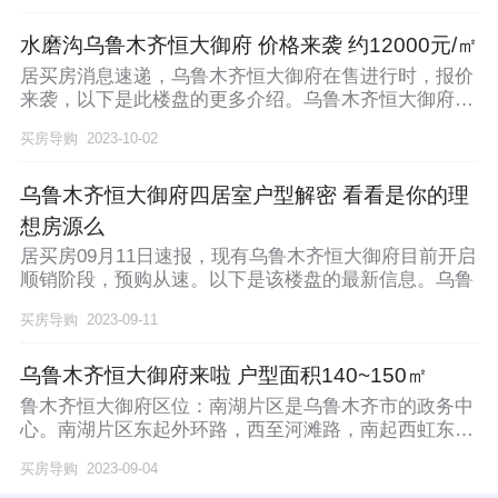
水磨沟乌鲁木齐恒大御府 价格来袭 约12000元/㎡
居买房消息速递，乌鲁木齐恒大御府在售进行时，报价
来袭，以下是此楼盘的更多介绍。乌鲁木齐恒大御府位
置在
买房导购
2023-10-02
乌鲁木齐恒大御府四居室户型解密 看看是你的理
想房源么
居买房09月11日速报，现有乌鲁木齐恒大御府目前开启
顺销阶段，预购从速。以下是该楼盘的最新信息。乌鲁
买房导购
2023-09-11
乌鲁木齐恒大御府来啦 户型面积140~150㎡
鲁木齐恒大御府区位：南湖片区是乌鲁木齐市的政务中
心。南湖片区东起外环路，西至河滩路，南起西虹东
路，北
买房导购
2023-09-04