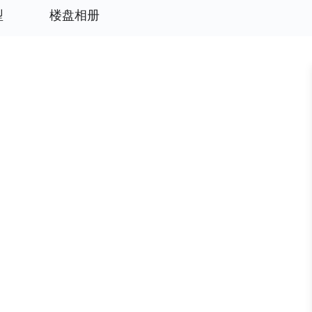
型
楼盘相册