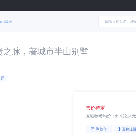
西山源著
贵之脉，著城市半山别墅
宜居
售价待定
区域参考均价：约42214元
询首付
变价提