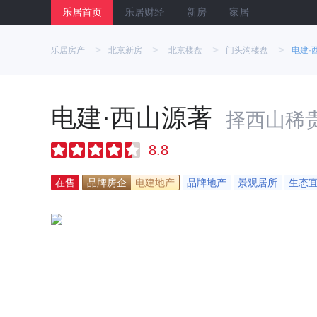
乐居首页
乐居财经
新房
家居
>
>
>
>
乐居房产
北京新房
北京楼盘
门头沟楼盘
电建·
电建·西山源著
择西山稀
8.8
在售
品牌房企
电建地产
品牌地产
景观居所
生态