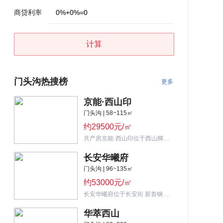
商贷利率
0
%
+
0
%
=
0
计算
门头沟热搜榜
更多
京能·西山印
门头沟 | 58~115㎡
约29500元/㎡
共产房京能·西山印位于西山脚下，生态环境宜人，打造58-115㎡一至四居，均价约2.95万/㎡。
长安华曦府
门头沟 | 96~135㎡
约53000元/㎡
长安华曦府位于长安街 新首钢 S1号线上岸站北350米,长安街·新首钢·地铁旁
华萃西山