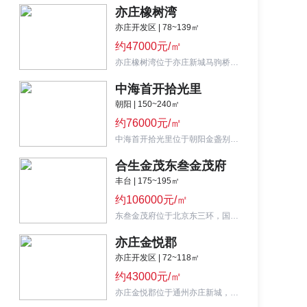
亦庄橡树湾
亦庄开发区 | 78~139㎡
约47000元/㎡
亦庄橡树湾位于亦庄新城马驹桥板块，主力户型为92-139㎡三至四居，均价4.3万元/平，精装交付。
中海首开拾光里
朝阳 | 150~240㎡
约76000元/㎡
中海首开拾光里位于朝阳金盏别墅区内，打造140㎡-240㎡叠拼别墅，总价约1000万/套起。
合生金茂东叁金茂府
丰台 | 175~195㎡
约106000元/㎡
东叁金茂府位于北京东三环，国贸正南6公里，紧邻10号线分钟寺站，总价1400万起，上车精装改善大宅。
亦庄金悦郡
亦庄开发区 | 72~118㎡
约43000元/㎡
亦庄金悦郡位于通州亦庄新城，打造72-118㎡全龄段社区，总价280万起。