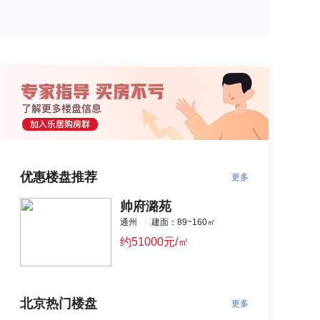
优惠楼盘推荐
更多
帅府潞苑
通州
建面：89~160㎡
约51000元/㎡
北京热门楼盘
更多