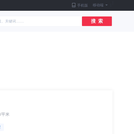
|
移动端
|
手机版
搜 索
/平米
醒