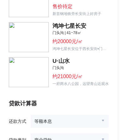
售价待定
新首钢地铁旁长安街上好房子
鸿坤七星长安
门头沟 | 41~78㎡
约20000元/㎡
鸿坤七星长安位于西长安街•门头沟新城,小户型低总价、不限购、公园地产
U·山水
门头沟
约21000元/㎡
一府两水八公园，远望青山近观水
贷款计算器
还款方式
等额本息