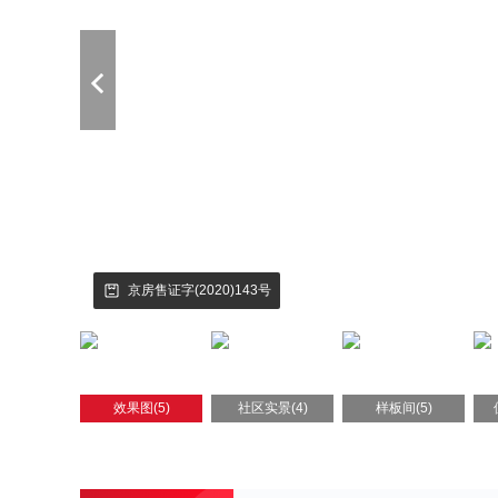
京房售证字(2020)143号
效果图(5)
社区实景(4)
样板间(5)