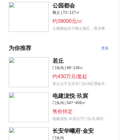
公园都会
顺义 | 72~127㎡
约39000元/㎡
公园都会位于顺义城芯，燕京啤酒厂南侧，内部坐拥4.3万平中央公园，总价约268万/套起。
为你推荐
更多
若丘
门头沟 | 99~138㎡
约430万元/套起
若丘位于北京市门头沟区潭柘寺镇京潭大街,西山墅区 城市洋房
电建泷悦·玖宸
门头沟 | 347~409㎡
售价待定
电建泷悦·玖宸位于门头沟,城市别墅半山院子低密社区
长安华曦府·金安
门头沟