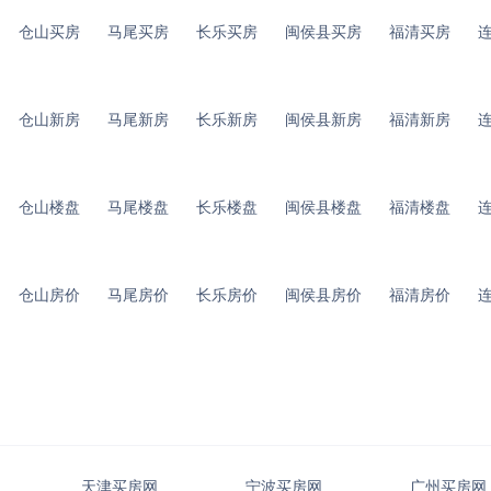
仓山买房
马尾买房
长乐买房
闽侯县买房
福清买房
仓山新房
马尾新房
长乐新房
闽侯县新房
福清新房
仓山楼盘
马尾楼盘
长乐楼盘
闽侯县楼盘
福清楼盘
仓山房价
马尾房价
长乐房价
闽侯县房价
福清房价
天津买房网
宁波买房网
广州买房网