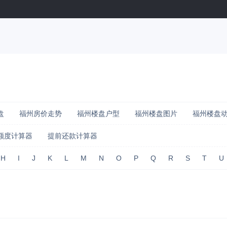
盘
福州房价走势
福州楼盘户型
福州楼盘图片
福州楼盘
额度计算器
提前还款计算器
H
I
J
K
L
M
N
O
P
Q
R
S
T
U