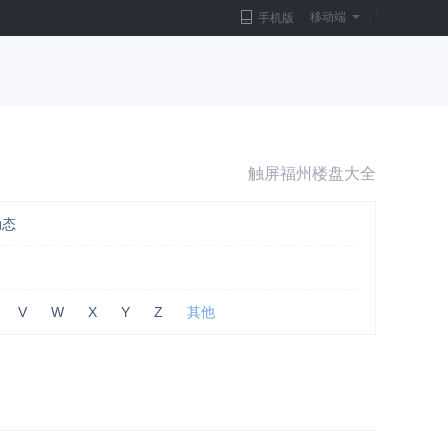
|
移动端
|
手机版
触屏福州楼盘大全
动态
V
W
X
Y
Z
其他