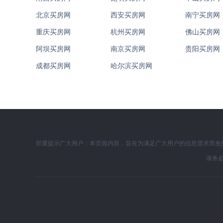
北京买房网
西安买房网
南宁买房网
重庆买房网
杭州买房网
佛山买房网
阿坝买房网
南京买房网
贵阳买房网
成都买房网
哈尔滨买房网
郑重提示广大用户：本页面内容，旨在为满足广大用户的信息需求而免
请务