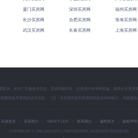
厦门买房网
深圳买房网
福州买房网
长沙买房网
合肥买房网
珠海买房网
武汉买房网
长春买房网
上海买房网
费提供，并非广告服务性信息。页面所载内容，仅供用户参考和借鉴，最终以开发商
必慎重查验开发商的证件信息。（注：本页面所提到房屋面积如无特别标示，均指建筑
乐居首页
|
乐居简介
|
ABOUT LEJU
|
联系我们
|
诚聘英才
|
版权声明
COPYRIGHT © 1996-2019 SINA CORPORATION, All RIGHTS RESERVED