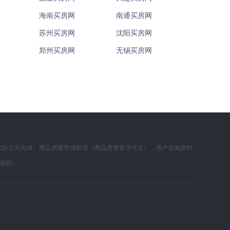
海南买房网
南通买房网
苏州买房网
沈阳买房网
郑州买房网
无锡买房网
实际公示为准。商品房预售须取得《商品房预售许可证》，用户在购房时
面积）