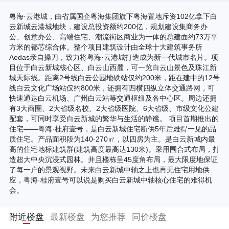
粤海·云港城，由省属国企粤海集团旗下粤海置地斥资102亿拿下白
云新城云港城地块，建设总投资额约200亿，规划建设集商务办
公、创意办公、高端住宅、潮流街区商业为一体的总建面约73万平
方米的都芯综合体。整个项目建筑设计由全球十大建筑事务所
Aedas亲自操刀，致力将粤海·云港城打造成为新一代城市名片。项
目位于白云新城核心区、白云山西麓，可一览白云山景色及珠江新
城天际线。距离2号线白云公园地铁站仅约200米，距在建中的12号
线白云文化广场站仅约800米，还拥有四横四纵立体交通路网，可
快速通达白云机场、广州白云站等交通枢纽及各中心区。周边还拥
有3大商圈、2大省级名校、2大省级医院、6大省级、市级文化公建
配套，可同时享受白云新城的繁华与生活的静谧。 项目首期推出的
住宅——粤海·桂府壹号，是白云新城住宅断供5年后难得一见的品
质住宅。产品面积段为140-270㎡，以四房为主。是白云新城内最
高的住宅地标建筑群(建筑高度最高达130米)。采用围合式布局，打
造超大中央沉浸式园林。并且楼栋呈45度角布局，最大限度地保证
了每一户的景观视野。未来白云新城中轴之上也再无住宅用地供
应，粤海·桂府壹号可以说是购买白云新城中轴核心住宅的难得机
会。
附近楼盘
最新楼盘
为您推荐
同价楼盘