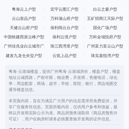
粤海云上户型
宏宇云图汇户型
白云之窗户型
云山壹品户型
万科瑧山府户型
五矿招商江天际户型
天健云山府户型
保利阅云台户型
国化广场户型
中国铁建西派云峰户型
保利云境户型
万科金域悦府户型
广州佳兆业白云城市广
珠江西湾里户型
广州富力富云山户型
场户型
建发九龙仓央玺户型
云筑上品户型
珠实嘉悦湾户型
粤海·云港城楼盘，提供广州粤海·云港城房价，楼盘户型，楼盘
地址云城西路，产权年限，物业费，开发商，售楼电话，绿化
率，周边配套，商场，超市，学校，医院，银行，周边地图交
通等楼盘信息。
本页面内容，旨在为满足广大用户的信息需求而免费提供，并
非广告服务性信息。页面所载内容，仅供用户参考和借鉴，最
终以开发商实际公示为准。商品房预售须取得《商品房预售许
可证》，用户在购房时请务必慎重查验开发商的证件信息。