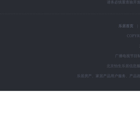
请务必慎重查验开
乐居首页
|
COPYRI
广播电视节目制
北京怡生乐居信息服务
乐居房产、家居产品用户服务、产品咨询购买