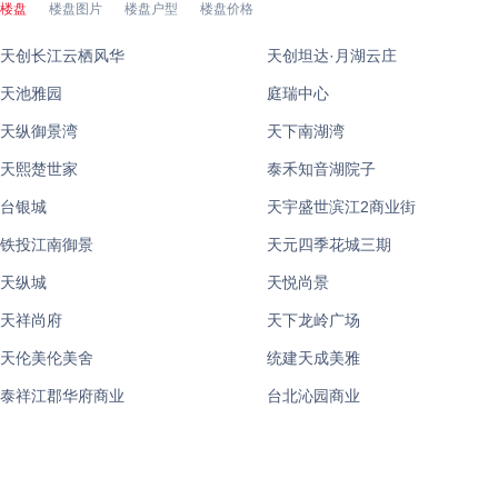
楼盘
楼盘图片
楼盘户型
楼盘价格
天创长江云栖风华
天创坦达·月湖云庄
天池雅园
庭瑞中心
天纵御景湾
天下南湖湾
天熙楚世家
泰禾知音湖院子
台银城
天宇盛世滨江2商业街
铁投江南御景
天元四季花城三期
天纵城
天悦尚景
天祥尚府
天下龙岭广场
天伦美伦美舍
统建天成美雅
泰祥江郡华府商业
台北沁园商业