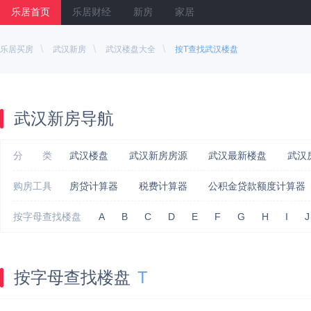
乐居首页
乐居财经
新房
家居
\
\
\
乐居买房
武汉新房
武汉楼盘大全
按T查找武汉楼盘
武汉新房导航
分 类
武汉楼盘
武汉新房房源
武汉最新楼盘
武汉
购房工具
房贷计算器
税费计算器
公积金贷款额度计算器
按字母查找楼盘
A
B
C
D
E
F
G
H
I
J
按字母查找楼盘
T