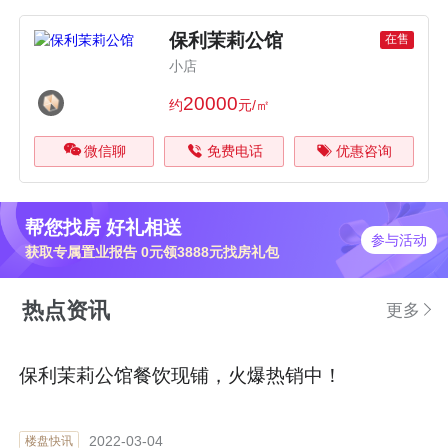
保利茉莉公馆
在售
小店
20000
约
元/㎡
微信聊
免费电话
优惠咨询
帮您找房 好礼相送
参与活动
获取专属置业报告 0元领3888元找房礼包
热点资讯
更多
保利茉莉公馆餐饮现铺，火爆热销中！
2022-03-04
楼盘快讯