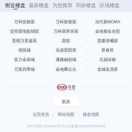
附近楼盘
最新楼盘
为您推荐
同价楼盘
区域楼盘
万科悦都荟
万科新都荟
当代著MOMΛ
交控置地龍锦院
万科翡翠东第
金地都会名悦
晋能万景嘉苑
棠悦
晋建迎曦园
禧悦城
东鼎晋阳里
君睿府
富力金禧城
通建融创城
元福绿都
万星四季城
金地卿云台
龙城金茂府
新房
证照资质
网站地图
楼盘地图
京ICP证B2-20180524号 京公安备案11010502039463号