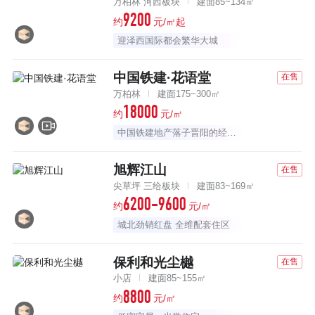
万柏林 河西板块
建面85~134㎡
9200
约
元/㎡起
迎泽西国际都会繁华大城
中国铁建·花语堂
在售
万柏林
建面175~300㎡
18000
约
元/㎡
中国铁建地产落子晋阳的经典匠作
旭辉江山
在售
尖草坪 三给板块
建面83~169㎡
6200-9600
约
元/㎡
城北劲销红盘 全维配套住区
保利和光尘樾
在售
小店
建面85~155㎡
8800
约
元/㎡