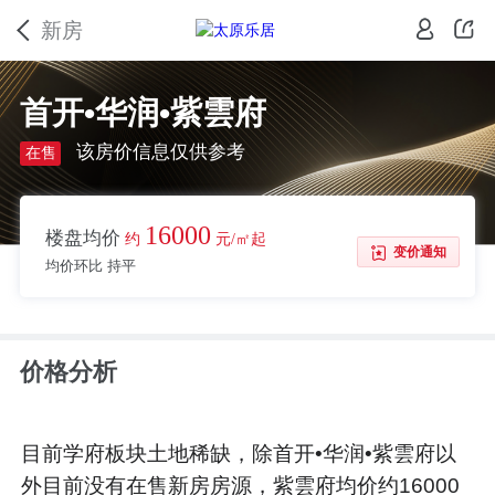
新房
首开•华润•紫雲府
该房价信息仅供参考
在售
16000
楼盘均价
约
元/㎡起
变价通知
均价环比 持平
价格分析
目前学府板块土地稀缺，除首开•华润•紫雲府以
外目前没有在售新房房源，紫雲府均价约16000