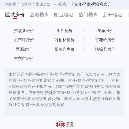
太原房产信息网
太原房价
小店房价
首开•华润•紫雲府房价
区域房价
区域楼盘
附近楼盘
热门楼盘
新开楼盘
娄烦县房价
小店房价
迎泽房价
尖草坪房价
万柏林房价
杏花岭房价
晋源房价
阳曲县房价
清徐县房价
古交市房价
太原乐居为用户提供首开•华润•紫雲府房价信息供参考，包含太
原首开•华润•紫雲府房价走势图、首开•华润•紫雲府均价、首开
•华润•紫雲府评测报告等，同时为您推荐太原热门楼盘房价涨跌
榜供参考，方便您更快捷对首开•华润•紫雲府价格进行分析。想
了解首开•华润•紫雲府多少钱，关注太原乐居让您购房省心又省
钱! PC版:
首开•华润•紫雲府房价