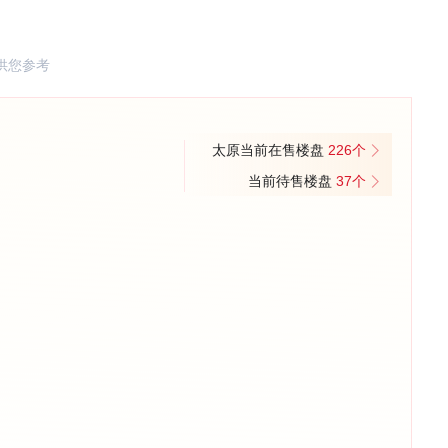
户，项目主打三居、四居户型，精装修交付，配有双语小学，适合准备在
区，保留三晋院落，园林绿化高，有住宅和别墅产品，性价比高。
供您参考
太原当前在售楼盘
226个
当前待售楼盘
37个