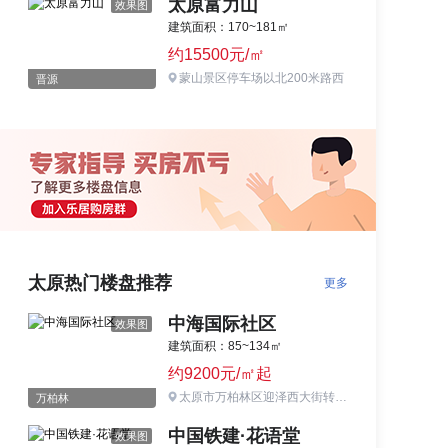
太原富力山
效果图
建筑面积：170~181㎡
约15500元/㎡
蒙山景区停车场以北200米路西
晋源
太原热门楼盘推荐
更多
中海国际社区
效果图
建筑面积：85~134㎡
约9200元/㎡起
太原市万柏林区迎泽西大街转盘往北50米
万柏林
中国铁建·花语堂
效果图