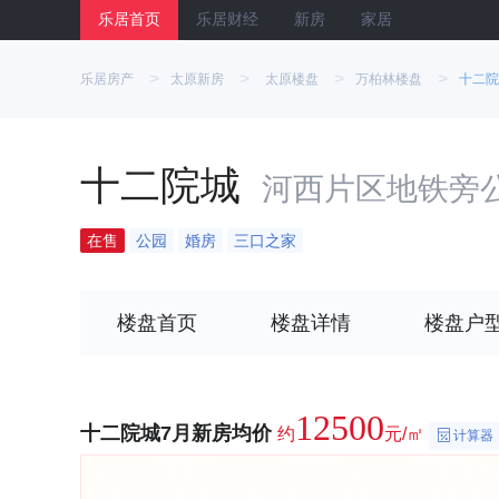
乐居首页
乐居财经
新房
家居
>
>
>
>
乐居房产
太原新房
太原楼盘
万柏林楼盘
十二院
十二院城
河西片区地铁旁
在售
公园
婚房
三口之家
楼盘首页
楼盘详情
楼盘户
12500
十二院城7月新房均价
约
元/㎡
计算器