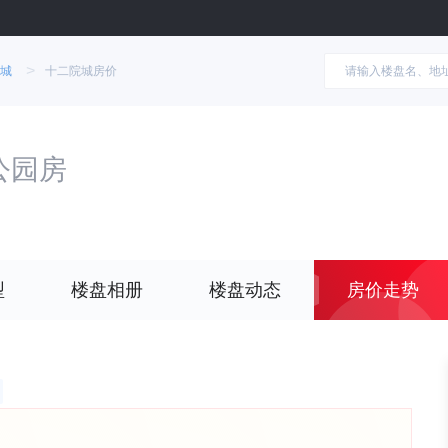
>
城
十二院城房价
公园房
型
楼盘相册
楼盘动态
房价走势