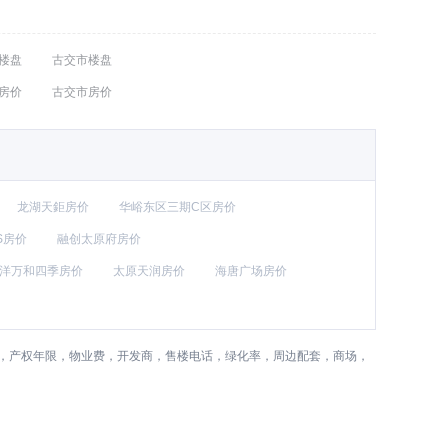
楼盘
古交市楼盘
房价
古交市房价
龙湖天鉅房价
华峪东区三期C区房价
S房价
融创太原府房价
洋万和四季房价
太原天润房价
海唐广场房价
)，产权年限，物业费，开发商，售楼电话，绿化率，周边配套，商场，