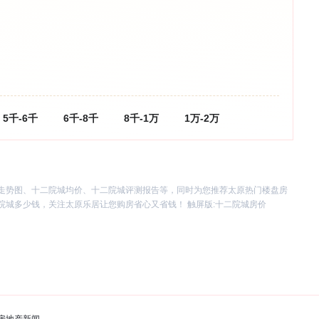
5千-6千
6千-8千
8千-1万
1万-2万
走势图、十二院城均价、十二院城评测报告等，同时为您推荐太原热门楼盘房
城多少钱，关注太原乐居让您购房省心又省钱！ 触屏版:
十二院城房价