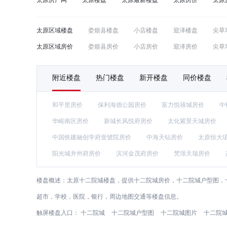
太原房产网
太原楼盘
太原最新楼盘
太原房价
太原
太原区域楼盘
娄烦县楼盘
小店楼盘
迎泽楼盘
尖草
太原区域房价
娄烦县房价
小店房价
迎泽房价
尖草
附近楼盘
热门楼盘
新开楼盘
同价楼盘
和平里房价
保利海德公园房价
富力悦禧城房价
中
华峪南区房价
新城长风悦府房价
太化紫景天城房价
中国铁建融创学府壹號院房价
中海天钻房价
太原恒大
阳光城并州府房价
滨河金茂府房价
梵璟天瑞房价
楼盘概述：
太原十二院城楼盘，提供十二院城房价，十二院城户型图，十
超市，学校，医院，银行，周边地图交通等楼盘信息。
触屏楼盘入口：
十二院城
十二院城户型图
十二院城图片
十二院