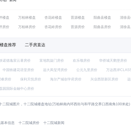
房地产新闻
坪楼盘
万柏林楼盘
杏花岭楼盘
晋源楼盘
阳曲县楼盘
清徐县
坪房价
万柏林房价
杏花岭房价
晋源房价
阳曲县房价
清徐县
楼盘推荐
二手房直达
铁诺德逸宸云著房价
富地凯旋门房价
欢乐颂房价
华侨城天鹅堡房价
中国铁建花语堂房价
远大凤玺湾房价
公元九里房价
万达西岸CLAS
珺睿房价
保利天悦房价
海尔产城创学府房价
兴业西部新区房价
远
荔园国际金融中心房价
二院城图片，十二院城楼盘地址(万柏林南内环西街与和平路交界口西南角100米处
城基本信息
十二院城房价
十二院城新闻