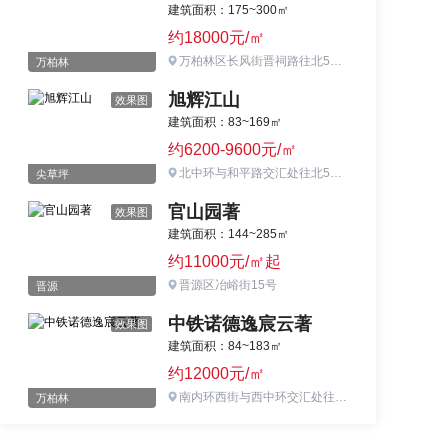
建筑面积：175~300㎡
约18000元/㎡
万柏林区长风街晋祠路往北500米
万柏林
旭辉江山
效果图
建筑面积：83~169㎡
约6200-9600元/㎡
北中环与和平路交汇处往北500米
尖草坪
官山园著
效果图
建筑面积：144~285㎡
约11000元/㎡起
晋源区冶峪街15号
晋源
中铁诺德逸宸云著
效果图
建筑面积：84~183㎡
约12000元/㎡
南内环西街与西中环交汇处往南200米（光华街与西峪路交汇处）
万柏林