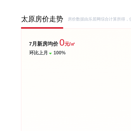
一定的增值空间。该楼盘共占地329680㎡，规划6249
万柏林区置业的改善人群。属于品牌房企开发的小型住宅小
太原房价走势
房价数据由乐居网综合计算所得，
(来源:乐居网)
0
7月新房均价
元/㎡
环比上月
100%