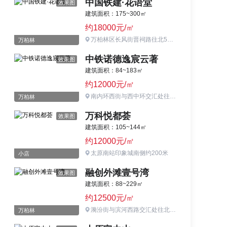
中国铁建·花语堂
效果图
建筑面积：175~300㎡
约18000元/㎡
万柏林区长风街晋祠路往北500米
万柏林
中铁诺德逸宸云著
效果图
建筑面积：84~183㎡
约12000元/㎡
南内环西街与西中环交汇处往南200米（光华街与西峪路交汇处）
万柏林
万科悦都荟
效果图
建筑面积：105~144㎡
约12000元/㎡
太原南站印象城南侧约200米
小店
融创外滩壹号湾
效果图
建筑面积：88~229㎡
约12500元/㎡
漪汾街与滨河西路交汇处往北500米紧邻汾河
万柏林